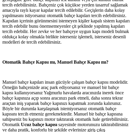
tercih edebilirsiniz. Bahçeniz çok küçükse yerden tasarruf sağlamak
amacıyla raylı kayar kapılar tercih edilebilir. Geçişlerin daha kolay
yapılmasını istiyorsanız otomatik bahçe kapıları tercih edebilirsiniz.
Kapıdan içerinin görünmesini istemeyen kişiler kapalı sistem kapıları
tercih edebilir bunu önemsemeyenler çit şeklinde yapılmış kapıları
tercih edebilir. Her zevke ve her bahçeye uygun kapı modeli bulmak
oldukça kolay olmakla birlikte isterseniz işlemeli, isterseniz desenli
modelleri de tercih edebilirsiniz.
Otomatik Bahçe Kapısı mı, Manuel Bahçe Kapısı mı?
Manuel bahçe kapıları insan gücüyle çalışan bahçe kapısı modelidir.
Örneğin bahçenizde araç park ediyorsanız ve manuel bir bahçe
kapısı kullanıyorsanız Yağmurlu havalarda aracınızda inerek önce
bahçe kapınıza açıp sonra aracınızı park etmeli, daha sonra tekrar
araçtan iniş yaparak bahçe kapınızı kapatmak zorunda kalırsınız.
Böyle bir durumla karşılaşmak istemiyorsanız otomatik bahçe
kapısını tercih etmeniz gerekmektedir. Manuel bir bahçe kapısına
sahipseniz bu kapınızı motor taktırarak otomatik hale getirebilirsiniz.
Otomatik
Ucuz bahçe kapısı
sayesinde motorunuzu taktırabilirsiniz
ve daha pratik, konforlu bir şekilde evlerinize giriş çıkış