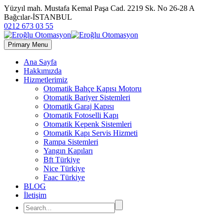
Yüzyıl mah. Mustafa Kemal Paşa Cad. 2219 Sk. No 26-28 A
Bağcılar-İSTANBUL
0212 673 03 55
Primary Menu
Ana Sayfa
Hakkımızda
Hizmetlerimiz
Otomatik Bahçe Kapısı Motoru
Otomatik Bariyer Sistemleri
Otomatik Garaj Kapısı
Otomatik Fotoselli Kapı
Otomatik Kepenk Sistemleri
Otomatik Kapı Servis Hizmeti
Rampa Sistemleri
Yangın Kapıları
Bft Türkiye
Nice Türkiye
Faac Türkiye
BLOG
İletişim