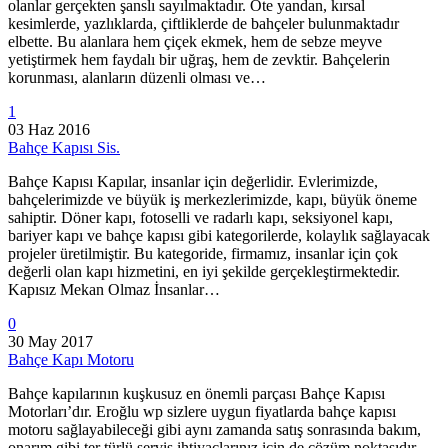
olanlar gerçekten şanslı sayılmaktadır. Öte yandan, kırsal
kesimlerde, yazlıklarda, çiftliklerde de bahçeler bulunmaktadır
elbette. Bu alanlara hem çiçek ekmek, hem de sebze meyve
yetiştirmek hem faydalı bir uğraş, hem de zevktir. Bahçelerin
korunması, alanların düzenli olması ve…
1
03 Haz 2016
Bahçe Kapısı Sis.
Bahçe Kapısı Kapılar, insanlar için değerlidir. Evlerimizde,
bahçelerimizde ve büyük iş merkezlerimizde, kapı, büyük öneme
sahiptir. Döner kapı, fotoselli ve radarlı kapı, seksiyonel kapı,
bariyer kapı ve bahçe kapısı gibi kategorilerde, kolaylık sağlayacak
projeler üretilmiştir. Bu kategoride, firmamız, insanlar için çok
değerli olan kapı hizmetini, en iyi şekilde gerçekleştirmektedir.
Kapısız Mekan Olmaz İnsanlar…
0
30 May 2017
Bahçe Kapı Motoru
Bahçe kapılarının kuşkusuz en önemli parçası Bahçe Kapısı
Motorları’dır. Eroğlu wp sizlere uygun fiyatlarda bahçe kapısı
motoru sağlayabileceği gibi aynı zamanda satış sonrasında bakım,
onarım gibi ter türlü servis ihtiyaçlarınız için de çözüm noktasıdır.