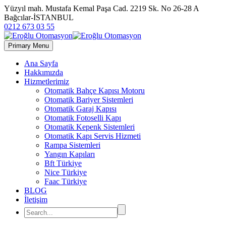
Yüzyıl mah. Mustafa Kemal Paşa Cad. 2219 Sk. No 26-28 A
Bağcılar-İSTANBUL
0212 673 03 55
Primary Menu
Ana Sayfa
Hakkımızda
Hizmetlerimiz
Otomatik Bahçe Kapısı Motoru
Otomatik Bariyer Sistemleri
Otomatik Garaj Kapısı
Otomatik Fotoselli Kapı
Otomatik Kepenk Sistemleri
Otomatik Kapı Servis Hizmeti
Rampa Sistemleri
Yangın Kapıları
Bft Türkiye
Nice Türkiye
Faac Türkiye
BLOG
İletişim