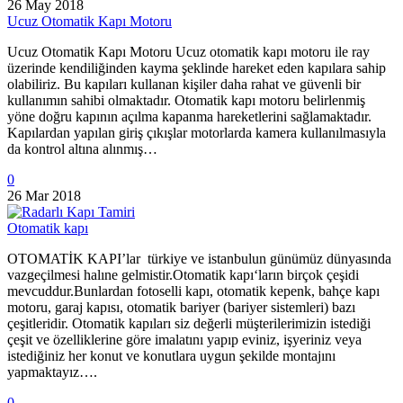
26 May 2018
Ucuz Otomatik Kapı Motoru
Ucuz Otomatik Kapı Motoru Ucuz otomatik kapı motoru ile ray
üzerinde kendiliğinden kayma şeklinde hareket eden kapılara sahip
olabiliriz. Bu kapıları kullanan kişiler daha rahat ve güvenli bir
kullanımın sahibi olmaktadır. Otomatik kapı motoru belirlenmiş
yöne doğru kapının açılma kapanma hareketlerini sağlamaktadır.
Kapılardan yapılan giriş çıkışlar motorlarda kamera kullanılmasıyla
da kontrol altına alınmış…
0
26 Mar 2018
Otomatik kapı
OTOMATİK KAPI’lar türkiye ve istanbulun günümüz dünyasında
vazgeçilmesi halıne gelmistir.Otomatik kapı‘ların birçok çeşidi
mevcuddur.Bunlardan fotoselli kapı, otomatik kepenk, bahçe kapı
motoru, garaj kapısı, otomatik bariyer (bariyer sistemleri) bazı
çeşitleridir. Otomatik kapıları siz değerli müşterilerimizin istediği
çeşit ve özelliklerine göre imalatını yapıp eviniz, işyeriniz veya
istediğiniz her konut ve konutlara uygun şekilde montajını
yapmaktayız….
0