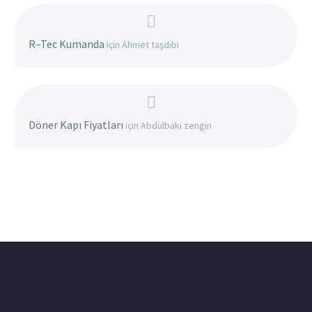
R–Tec Kumanda
için
Ahmet taşdibi
Döner Kapı Fiyatları
için
Abdülbaki zengin