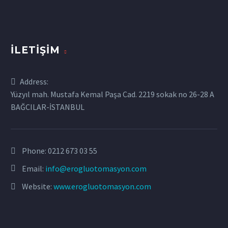
İLETIŞIM
Address:
Yüzyıl mah. Mustafa Kemal Paşa Cad. 2219 sokak no 26-28 A
BAĞCILAR-İSTANBUL
Phone:
0212 673 03 55
Email:
info@erogluotomasyon.com
Website:
www.erogluotomasyon.com