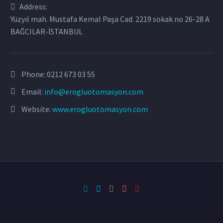
Address:
Yüzyıl mah. Mustafa Kemal Paşa Cad. 2219 sokak no 26-28 A
BAĞCILAR-İSTANBUL
Phone:
0212 673 03 55
Email:
info@erogluotomasyon.com
Website:
www.erogluotomasyon.com