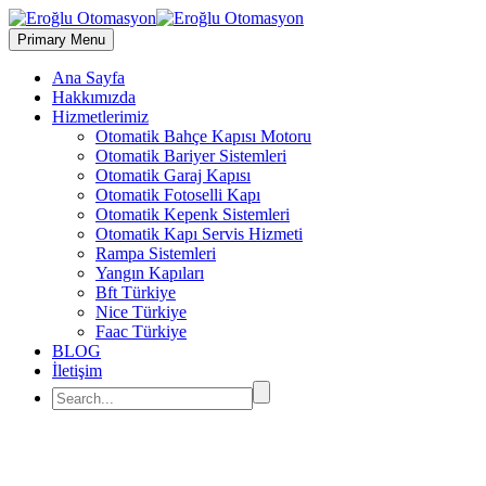
Primary Menu
Ana Sayfa
Hakkımızda
Hizmetlerimiz
Otomatik Bahçe Kapısı Motoru
Otomatik Bariyer Sistemleri
Otomatik Garaj Kapısı
Otomatik Fotoselli Kapı
Otomatik Kepenk Sistemleri
Otomatik Kapı Servis Hizmeti
Rampa Sistemleri
Yangın Kapıları
Bft Türkiye
Nice Türkiye
Faac Türkiye
BLOG
İletişim