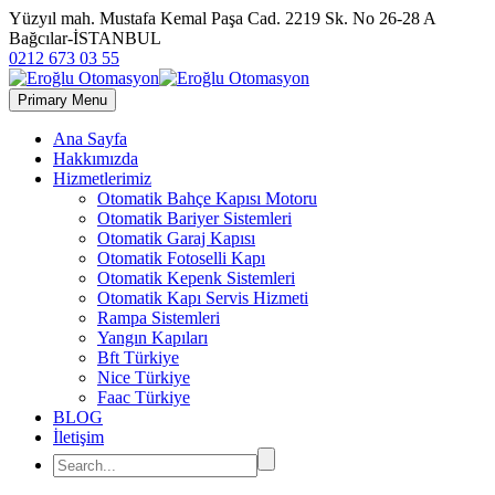
Yüzyıl mah. Mustafa Kemal Paşa Cad. 2219 Sk. No 26-28 A
Bağcılar-İSTANBUL
0212 673 03 55
Primary Menu
Ana Sayfa
Hakkımızda
Hizmetlerimiz
Otomatik Bahçe Kapısı Motoru
Otomatik Bariyer Sistemleri
Otomatik Garaj Kapısı
Otomatik Fotoselli Kapı
Otomatik Kepenk Sistemleri
Otomatik Kapı Servis Hizmeti
Rampa Sistemleri
Yangın Kapıları
Bft Türkiye
Nice Türkiye
Faac Türkiye
BLOG
İletişim