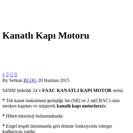
Kanatlı Kapı Motoru
1



By Serkan
BLOG
20 Haziran 2015
S450H hidrolik 24 v
FAAC KANATLI KAPI MOTOR
serisi;
*
Tek kanat maksimum genişliği 3m (SB) ve 2 m(CBAC) olan
mesken kapıları ve müşterek
kanatlı kapı motorları
dır.
*
Hibrit teknoloji bulunmaktadır.
*
Engel tespiti durumunda geri dönme fonksiyonlu entegre
kodlayıcısı vardır.