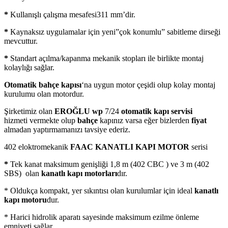
*
Kullanışlı çalışma mesafesi311 mm’dir.
*
Kaynaksız uygulamalar için yeni”çok konumlu” sabitleme dirseği
mevcuttur.
*
Standart açılma/kapanma mekanik stopları ile birlikte montaj
kolaylığı sağlar.
Otomatik bahçe kapısı
‘na uygun motor çeşidi olup kolay montaj
kurulumu olan motordur.
Şirketimiz olan
EROĞLU wp
7/24
otomatik kapı servisi
hizmeti vermekte olup
bahçe
kapınız varsa eğer bizlerden
fiyat
almadan yaptırmamanızı tavsiye ederiz.
402 eloktromekanik
FAAC KANATLI KAPI MOTOR
serisi
*
Tek kanat maksimum genişliği 1,8 m (402 CBC ) ve 3 m (402
SBS) olan
kanatlı kapı motorları
dır.
* Oldukça kompakt, yer sıkıntısı olan kurulumlar için ideal
kanatlı
kapı motoru
dur.
* Harici hidrolik aparatı sayesinde maksimum ezilme önleme
emniyeti sağlar.