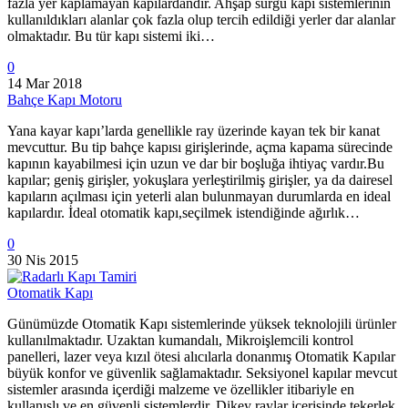
fazla yer kaplamayan kapılardandır. Ahşap sürgü kapı sistemlerinin
kullanıldıkları alanlar çok fazla olup tercih edildiği yerler dar alanlar
olmaktadır. Bu tür kapı sistemi iki…
0
14 Mar 2018
Bahçe Kapı Motoru
Yana kayar kapı’larda genellikle ray üzerinde kayan tek bir kanat
mevcuttur. Bu tip bahçe kapısı girişlerinde, açma kapama sürecinde
kapının kayabilmesi için uzun ve dar bir boşluğa ihtiyaç vardır.Bu
kapılar; geniş girişler, yokuşlara yerleştirilmiş girişler, ya da dairesel
kapıların açılması için yeterli alan bulunmayan durumlarda en ideal
kapılardır. İdeal otomatik kapı,seçilmek istendiğinde ağırlık…
0
30 Nis 2015
Otomatik Kapı
Günümüzde Otomatik Kapı sistemlerinde yüksek teknolojili ürünler
kullanılmaktadır. Uzaktan kumandalı, Mikroişlemcili kontrol
panelleri, lazer veya kızıl ötesi alıcılarla donanmış Otomatik Kapılar
büyük konfor ve güvenlik sağlamaktadır. Seksiyonel kapılar mevcut
sistemler arasında içerdiği malzeme ve özellikler itibariyle en
kullanışlı ve en güvenli sistemlerdir. Dikey raylar içerisinde tekerlek