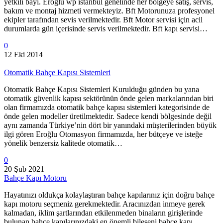
yetkili bayi. Eroğlu wp istanbul genelinde her bölgeye satış, servis,
bakım ve montaj hizmeti vermekteyiz. Bft Motorunuza profesyonel
ekipler tarafından sevis verilmektedir. Bft Motor servisi için acil
durumlarda gün içerisinde servis verilmektedir. Bft kapı servisi…
0
12 Eki 2014
Otomatik Bahçe Kapısı Sistemleri
Otomatik Bahçe Kapısı Sistemleri Kurulduğu günden bu yana
otomatik güvenlik kapısı sektörünün önde gelen markalarından biri
olan firmamızda otomatik bahçe kapısı sistemleri kategorisinde de
önde gelen modeller üretilmektedir. Sadece kendi bölgesinde değil
aynı zamanda Türkiye’nin dört bir yanındaki müşterilerinden büyük
ilgi gören Eroğlu Otomasyon firmamızda, her bütçeye ve isteğe
yönelik benzersiz kalitede otomatik…
0
20 Şub 2021
Bahçe Kapı Motoru
Hayatınızı oldukça kolaylaştıran bahçe kapılarınız için doğru bahçe
kapı motoru seçmeniz gerekmektedir. Aracınızdan inmeye gerek
kalmadan, iklim şartlarından etkilenmeden binaların girişlerinde
bulunan bahçe kapılarınızdaki en önemli bileşeni bahçe kapı