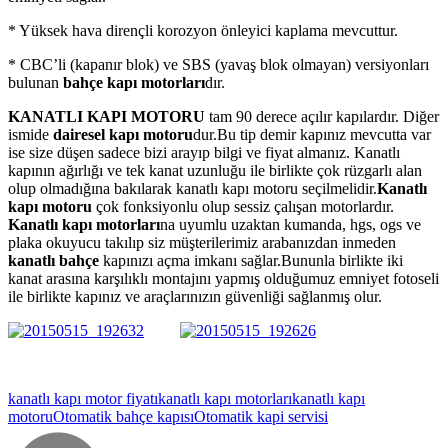
* Yüksek hava dirençli korozyon önleyici kaplama mevcuttur.
* CBC’li (kapanır blok) ve SBS (yavaş blok olmayan) versiyonları
bulunan
bahçe kapı motorları
dır.
KANATLI KAPI MOTORU
tam 90 derece açılır kapılardır. Diğer
ismide
dairesel kapı motoru
dur.Bu tip demir kapınız mevcutta var
ise size düşen sadece bizi arayıp bilgi ve fiyat almanız. Kanatlı
kapının ağırlığı ve tek kanat uzunluğu ile birlikte çok rüzgarlı alan
olup olmadığına bakılarak kanatlı kapı motoru seçilmelidir.
Kanatlı
kapı motoru
çok fonksiyonlu olup sessiz çalışan motorlardır.
Kanatlı kapı motorları
na uyumlu uzaktan kumanda, hgs, ogs ve
plaka okuyucu takılıp siz müşterilerimiz arabanızdan inmeden
kanatlı bahçe
kapınızı açma imkanı sağlar.Bununla birlikte iki
kanat arasına karşılıklı montajını yapmış olduğumuz emniyet fotoseli
ile birlikte kapınız ve araçlarınızın güvenliği sağlanmış olur.
kanatlı kapı motor fiyatı
kanatlı kapı motorları
kanatlı kapı
motoru
Otomatik bahçe kapısı
Otomatik kapi servisi