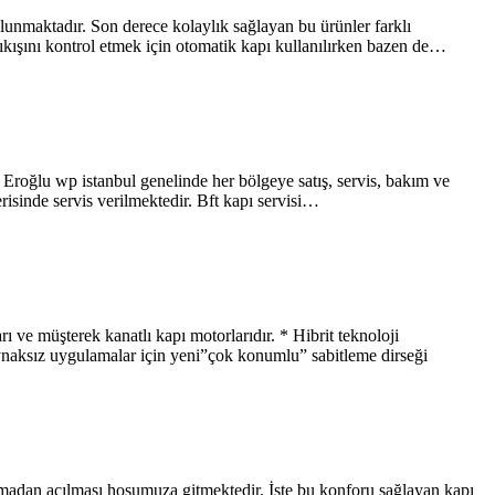
bulunmaktadır. Son derece kolaylık sağlayan bu ürünler farklı
ıkışını kontrol etmek için otomatik kapı kullanılırken bazen de…
i. Eroğlu wp istanbul genelinde her bölgeye satış, servis, bakım ve
risinde servis verilmektedir. Bft kapı servisi…
üşterek kanatlı kapı motorlarıdır. * Hibrit teknoloji
ynaksız uygulamalar için yeni”çok konumlu” sabitleme dirseği
madan açılması hoşumuza gitmektedir. İşte bu konforu sağlayan kapı