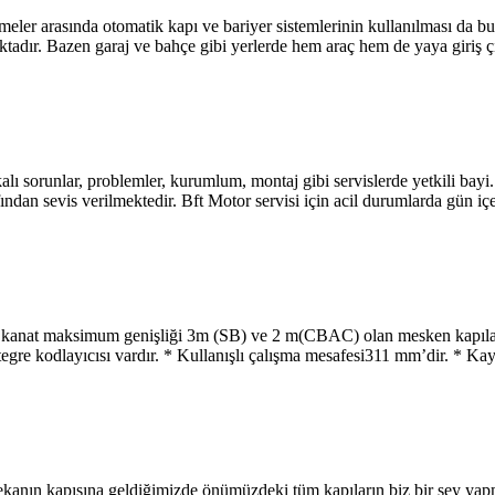
işmeler arasında otomatik kapı ve bariyer sistemlerinin kullanılması da 
tadır. Bazen garaj ve bahçe gibi yerlerde hem araç hem de yaya giriş ç
akalı sorunlar, problemler, kurumlum, montaj gibi servislerde yetkili bay
dan sevis verilmektedir. Bft Motor servisi için acil durumlarda gün içe
maksimum genişliği 3m (SB) ve 2 m(CBAC) olan mesken kapıları ve m
egre kodlayıcısı vardır. * Kullanışlı çalışma mesafesi311 mm’dir. * Ka
ekanın kapısına geldiğimizde önümüzdeki tüm kapıların biz bir şey yap