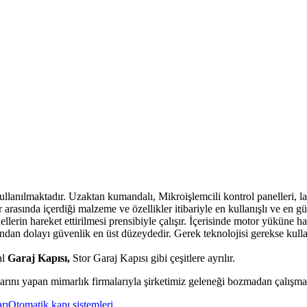
anılmaktadır. Uzaktan kumandalı, Mikroişlemcili kontrol panelleri, laz
rasında içerdiği malzeme ve özellikler itibariyle en kullanışlı ve en güv
llerin hareket ettirilmesi prensibiyle çalışır. İçerisinde motor yüküne 
sından dolayı güvenlik en üst düzeydedir. Gerek teknolojisi gerekse kull
al
Garaj Kapısı,
Stor Garaj Kapısı gibi çeşitlere ayrılır.
arını yapan mimarlık firmalarıyla şirketimiz geleneği bozmadan çalışma
rı
Otomatik kapı sistemleri