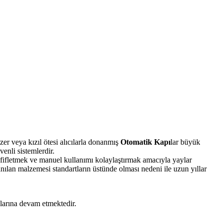
er veya kızıl ötesi alıcılarla donanmış
Otomatik Kapı
lar büyük
enli sistemlerdir.
hafifletmek ve manuel kullanımı kolaylaştırmak amacıyla yaylar
anılan malzemesi standartların üstünde olması nedeni ile uzun yıllar
larına devam etmektedir.