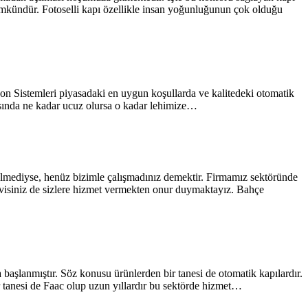
ümkündür. Fotoselli kapı özellikle insan yoğunluğunun çok olduğu
yon Sistemleri piyasadaki en uygun koşullarda ve kalitedeki otomatik
sırasında ne kadar ucuz olursa o kadar lehimize…
özülmediyse, henüz bizimle çalışmadınız demektir. Firmamız sektöründe
rvisiniz de sizlere hizmet vermekten onur duymaktayız. Bahçe
 başlanmıştır. Söz konusu ürünlerden bir tanesi de otomatik kapılardır.
r tanesi de Faac olup uzun yıllardır bu sektörde hizmet…