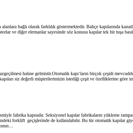
alanlara bağlı olarak farklılık göstermektedir. Bahçe kapılarında kanatlı
torlar ve diğer elemanlar sayesinde söz konusu kapılar tek bir tuşa basıl
lmesi halıne gelmistir.Otomatik kapı‘ların birçok çeşidi mevcuddur.
kapıları siz değerli müşterilerimizin istediği çeşit ve özelliklerine göre 
r ismiyle fabrika kapısıdır. Seksiyonel kapılar fabrikaların yükleme ra
çindeki forklift geçişlerinde de kullanılabılır. Bu tür otomatik kapılar g
kapının…