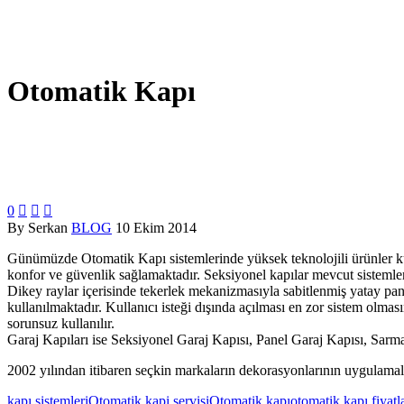
Otomatik Kapı
0



By Serkan
BLOG
10 Ekim 2014
Günümüzde Otomatik Kapı sistemlerinde yüksek teknolojili ürünler kull
konfor ve güvenlik sağlamaktadır. Seksiyonel kapılar mevcut sistemler a
Dikey raylar içerisinde tekerlek mekanizmasıyla sabitlenmiş yatay pane
kullanılmaktadır. Kullanıcı isteği dışında açılması en zor sistem olma
sorunsuz kullanılır.
Garaj Kapıları ise Seksiyonel Garaj Kapısı, Panel Garaj Kapısı, Sarm
2002 yılından itibaren seçkin markaların dekorasyonlarının uygulamal
kapı sistemleri
Otomatik kapi servisi
Otomatik kapı
otomatik kapı fiyatla