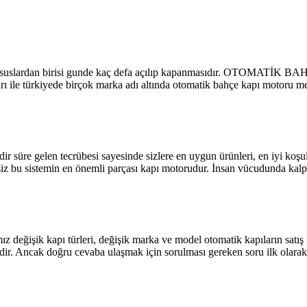
hususlardan birisi gunde kaç defa açılıp kapanmasıdır. OTOMATİK B
ları ile türkiyede birçok marka adı altında otomatik bahçe kapı motoru 
r süre gelen tecrübesi sayesinde sizlere en uygun ürünleri, en iyi koşu
phesiz bu sistemin en önemli parçası kapı motorudur. İnsan vücudunda 
 değişik kapı türleri, değişik marka ve model otomatik kapıların satış 
ir. Ancak doğru cevaba ulaşmak için sorulması gereken soru ilk olara