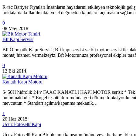
R-tec Bariyer Fiyatları İnsanların hayatlarını etkileyen teknolojik gel
noktalarda kullanılmakta ve el değmeden kapıların açılmasını sağlamak
0
08 May 2018
Bft Kapı Servisi
Bft Otomatik Kapı Servisi; Bft kapı servisi ve bft motor servisi ile al
montaj hizmeti vermekteyiz. Bft Motorunuza profesyonel ekipler tarafın
0
12 Eki 2014
Kanatlı Kapı Motoru
S450H hidrolik 24 v FAAC KANATLI KAPI MOTOR serisi; * Tek kanat 
bulunmaktadır. * Engel tespiti durumunda geri dönme fonksiyonlu ent
mevcuttur. * Standart açılma/kapanma mekanik…
1
20 Haz 2015
Ucuz Fotoselli Kapı
Ucuz Fotoselli Kapı Bir binanın kapısının önüne veya herhangi bir m