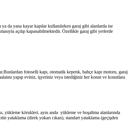
 ya da yana kayar kapılar kullanılırken garaj gibi alanlarda ise
masıyla açılıp kapanabilmektedir. Özellikle garaj gibi yerlerde
Bunlardan fotoselli kapı, otomatik kepenk, bahçe kapı motoru, garaj
imalatını yapıp eviniz, işyeriniz veya istediğiniz her konut ve konutlara
mpası, yükleme körukleri, aynı anda yükleme ve boşaltma alanlarında
iyotin yataklama (direk yukarı cıkan), standart yataklama (geçişden