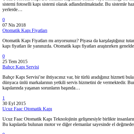
sistemi fotoselli kapı sistemi olarak adlandırılmaktadır. Bu sisteml
yerlerde…
0
07 Nis 2018
Otomatik Kapı Fiyatları
Otomatik Kapı Fiyatları mı arıyorsunuz? Piyasa da karşılaştığınız tut
kapı fiyatları ile yanınızda. Otomatik kapı fiyatları araştırırken genel
0
25 Tem 2015
Bahçe Kapı Servisi
Bahçe Kapı Servisi’ne ihtiyacınız var, bir türlü aradığınız hizmeti b
dünyaca ünlü markalarının yetkili servis hizmetini de vermektedir. 
kapılarında yaşanan sorunların başında…
1
30 Eyl 2015
Ucuz Faac Otomatik Kapı
Ucuz Faac Otomatik Kapı Teknolojinin gelişmesiyle birlikte insanların 
Bu kapılarda bulunan motor ve diğer elemanlar sayesinde el değmeden k