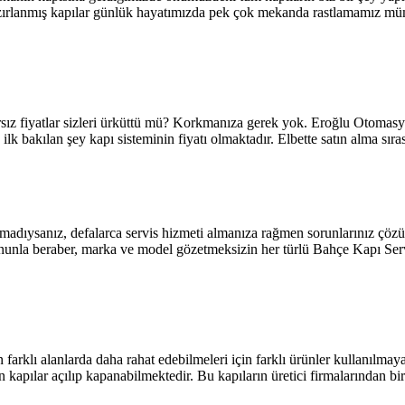
e hazırlanmış kapılar günlük hayatımızda pek çok mekanda rastlamamız m
arsız fiyatlar sizleri ürküttü mü? Korkmanıza gerek yok. Eroğlu Otomas
de ilk bakılan şey kapı sisteminin fiyatı olmaktadır. Elbette satın alma 
ulamadıysanız, defalarca servis hizmeti almanıza rağmen sorunlarınız ç
Bununla beraber, marka ve model gözetmeksizin her türlü Bahçe Kapı Se
farklı alanlarda daha rahat edebilmeleri için farklı ürünler kullanılmaya
apılar açılıp kapanabilmektedir. Bu kapıların üretici firmalarından bi