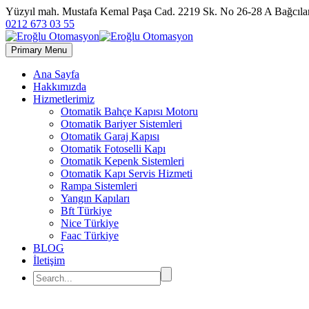
Yüzyıl mah. Mustafa Kemal Paşa Cad. 2219 Sk. No 26-28 A Bağc
0212 673 03 55
Primary Menu
Ana Sayfa
Hakkımızda
Hizmetlerimiz
Otomatik Bahçe Kapısı Motoru
Otomatik Bariyer Sistemleri
Otomatik Garaj Kapısı
Otomatik Fotoselli Kapı
Otomatik Kepenk Sistemleri
Otomatik Kapı Servis Hizmeti
Rampa Sistemleri
Yangın Kapıları
Bft Türkiye
Nice Türkiye
Faac Türkiye
BLOG
İletişim