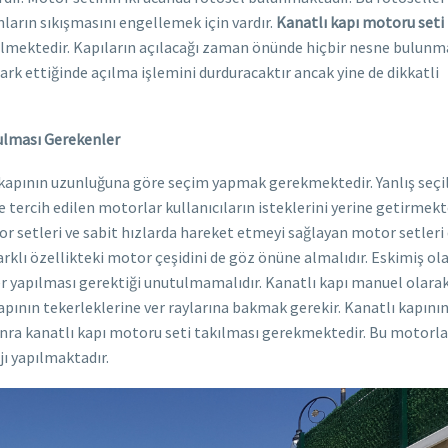
unların sıkışmasını engellemek için vardır.
Kanatlı kapı motoru seti
ilmektedir. Kapıların açılacağı zaman önünde hiçbir nesne bulun
rk ettiğinde açılma işlemini durduracaktır ancak yine de dikkatli
ulması Gerekenler
e kapının uzunluğuna göre seçim yapmak gerekmektedir. Yanlış seçi
tercih edilen motorlar kullanıcıların isteklerini yerine getirmek
tor setleri ve sabit hızlarda hareket etmeyi sağlayan motor setleri
farklı özellikteki motor çeşidini de göz önüne almalıdır. Eskimiş ol
r yapılması gerektiği unutulmamalıdır. Kanatlı kapı manuel olara
kapının tekerleklerine ver raylarına bakmak gerekir. Kanatlı kapını
 sonra kanatlı kapı motoru seti takılması gerekmektedir. Bu motorl
ı yapılmaktadır.