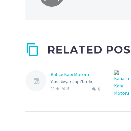
RELATED POS
Bahçe Kapı Motoru
Yana kayar kapı’larda
0
genellikle ray üzerinde
30 Nis 2015
kayan tek bir kanat
mevcuttur. Bu tip bahçe
kapısı girişlerinde, açma
kapama sürecinde
kapının kayabilmesi için