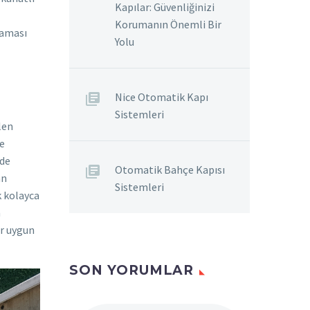
Kapılar: Güvenliğinizi
Korumanın Önemli Bir
maması
Yolu
Nice Otomatik Kapı
Sistemleri
len
te
 de
Otomatik Bahçe Kapısı
an
Sistemleri
k kolayca
n
ar uygun
SON YORUMLAR