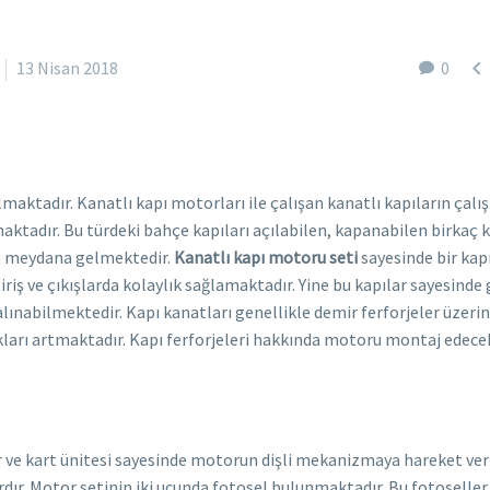

13 Nisan 2018
0
lmaktadır. Kanatlı kapı motorları ile çalışan kanatlı kapıların çal
aktadır. Bu türdeki bahçe kapıları açılabilen, kapanabilen birkaç 
en meydana gelmektedir.
Kanatlı kapı motoru seti
sayesinde bir kap
ş ve çıkışlarda kolaylık sağlamaktadır. Yine bu kapılar sayesinde g
ınabilmektedir. Kapı kanatları genellikle demir ferforjeler üzeri
kları artmaktadır. Kapı ferforjeleri hakkında motoru montaj edece
r ve kart ünitesi sayesinde motorun dişli mekanizmaya hareket ve
r. Motor setinin iki ucunda fotosel bulunmaktadır. Bu fotoseller