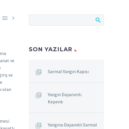


SON YAZILAR
ışma
kanat ve
ı
Sarmal Yangın Kapısı
iriş ve
ne
k olan
Yangın Dayanımlı
Kepenk
rmesi
Yangına Dayanıklı Sarmal
 kanatlı