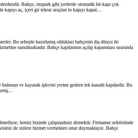
ünlerdendir. Bahçe, otopark gibi yerlerde otomatik bir kapı çok
n kapıyı aç, içeri gir tekrar araçtan in kapıyı kapat…
terler. Bu sebeple hazırlamış oldukları bahçenin dış dünya ile
 hizmetine sunulmaktadır. Bahçe kapılarının açılıp kapanması sırasında
bulunan ve kayarak işlevini yerine getiren tek kanatlı kapılardır. Bu
 geniş…
özülmediyse, henüz bizimle çalışmadınız demektir. Firmamız sektöründe
rvisiniz de sizlere hizmet vermekten onur duymaktayız. Bahçe