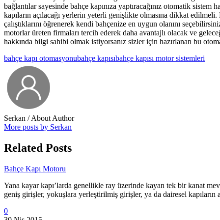
bağlantılar sayesinde bahçe kapınıza yaptıracağınız otomatik sistem hak
kapıların açılacağı yerlerin yeterli genişlikte olmasına dikkat edilmeli
çalıştıklarını öğrenerek kendi bahçenize en uygun olanını seçebilirs
motorlar üreten firmaları tercih ederek daha avantajlı olacak ve gelec
hakkında bilgi sahibi olmak istiyorsanız sizler için hazırlanan bu otom
bahçe kapı otomasyonu
bahçe kapısı
bahçe kapısı motor sistemleri
Serkan
/ About Author
More posts by Serkan
Related Posts
Bahçe Kapı Motoru
Yana kayar kapı’larda genellikle ray üzerinde kayan tek bir kanat mevc
geniş girişler, yokuşlara yerleştirilmiş girişler, ya da dairesel kapıla
0
30 Nis 2015