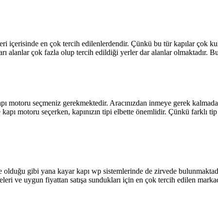
 içerisinde en çok tercih edilenlerdendir. Çünkü bu tür kapılar çok kull
ı alanlar çok fazla olup tercih edildiği yerler dar alanlar olmaktadır. B
kapı motoru seçmeniz gerekmektedir. Aracınızdan inmeye gerek kalmadan,
apı motoru seçerken, kapınızın tipi elbette önemlidir. Çünkü farklı tip 
nde olduğu gibi yana kayar kapı wp sistemlerinde de zirvede bulunmaktad
retilmeleri ve uygun fiyattan satışa sundukları için en çok tercih edil