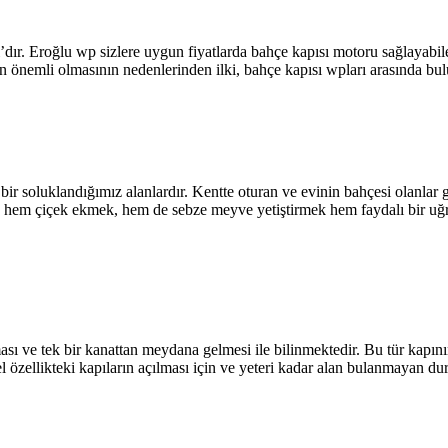
ır. Eroğlu wp sizlere uygun fiyatlarda bahçe kapısı motoru sağlayabile
 en önemli olmasının nedenlerinden ilki, bahçe kapısı wpları arasında b
 bir soluklandığımız alanlardır. Kentte oturan ve evinin bahçesi olanlar 
ara hem çiçek ekmek, hem de sebze meyve yetiştirmek hem faydalı bir uğr
ve tek bir kanattan meydana gelmesi ile bilinmektedir. Bu tür kapının 
sel özellikteki kapıların açılması için ve yeteri kadar alan bulanmayan 