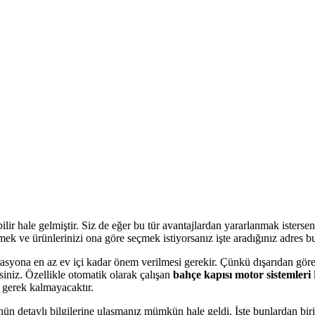
ilir hale gelmiştir. Siz de eğer bu tür avantajlardan yararlanmak isters
ek ve ürünlerinizi ona göre seçmek istiyorsanız işte aradığınız adres bu
syona en az ev içi kadar önem verilmesi gerekir. Çünkü dışarıdan görenl
rsiniz. Özellikle otomatik olarak çalışan
bahçe kapısı motor sistemleri
e gerek kalmayacaktır.
ünün detaylı bilgilerine ulaşmanız mümkün hale geldi. İşte bunlardan bir