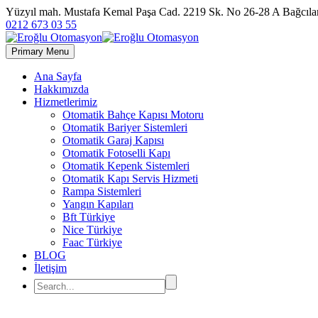
Yüzyıl mah. Mustafa Kemal Paşa Cad. 2219 Sk. No 26-28 A Bağc
0212 673 03 55
Primary Menu
Ana Sayfa
Hakkımızda
Hizmetlerimiz
Otomatik Bahçe Kapısı Motoru
Otomatik Bariyer Sistemleri
Otomatik Garaj Kapısı
Otomatik Fotoselli Kapı
Otomatik Kepenk Sistemleri
Otomatik Kapı Servis Hizmeti
Rampa Sistemleri
Yangın Kapıları
Bft Türkiye
Nice Türkiye
Faac Türkiye
BLOG
İletişim