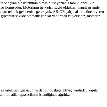
ce açılan bir sisteminin olmasını istiyorsanız tabi ki öncelikle
oru
konusudur. Motorların ne kadar güçlü oldukları, hangi sistemle
ğazaları tek tek gezmenize gerek yok. AR-GE çalışmalarına önem veren
güvenilir şekilde otomatik kapılar yaptırmak istiyorsanız, motorları
kayabilmesi için uzun ve dar bir boşluğa ihtiyaç vardır.Bu kapılar;
İdeal otomatik kapı,seçilmek istendiğinde ağırlık…