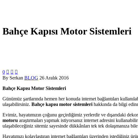
Bahçe Kapısı Motor Sistemleri
0



By Serkan
BLOG
26 Aralık 2016
Bahçe Kapısı Motor Sistemleri
Günümüz şartlarında hemen her konuda internet bağlantıları kullanılab
ulaşabilirsiniz.
Bahçe kapısı motor sistemleri
hakkında da bilgi edinm
Evimiz, hayatımızın çoğunu geçirdiğimiz yerlerdir ve dışarıdaki dekora
motoru
araştırmaları yapmak istiyorsanız internet adresini kullanabili
ulaşabileceğiniz sitemiz sayesinde dükkânları tek tek dolaşmanıza bil
Hayatımızı kolaylaştıran internet bağlantıları üzerinden istediğiniz ür