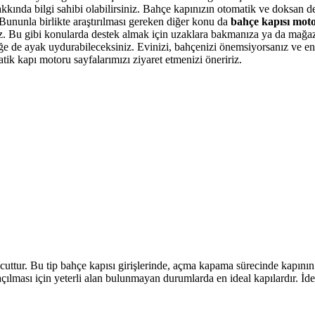
kında bilgi sahibi olabilirsiniz. Bahçe kapınızın otomatik ve doksan dere
. Bununla birlikte araştırılması gereken diğer konu da
bahçe kapısı mot
iniz. Bu gibi konularda destek almak için uzaklara bakmanıza ya da ma
eğe de ayak uydurabileceksiniz. Evinizi, bahçenizi önemsiyorsanız ve en 
atik kapı motoru sayfalarımızı ziyaret etmenizi öneririz.
uttur. Bu tip bahçe kapısı girişlerinde, açma kapama sürecinde kapının 
rın açılması için yeterli alan bulunmayan durumlarda en ideal kapılardır. 