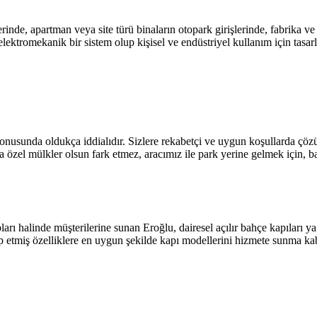
rinde, apartman veya site türü binaların otopark girişlerinde, fabrika ve
ektromekanik bir sistem olup kişisel ve endüstriyel kullanım için tasarla
nusunda oldukça iddialıdır. Sizlere rekabetçi ve uygun koşullarda çözü
a özel mülkler olsun fark etmez, aracımız ile park yerine gelmek için,
halinde müşterilerine sunan Eroğlu, dairesel açılır bahçe kapıları ya da
alep etmiş özelliklere en uygun şekilde kapı modellerini hizmete sunma 