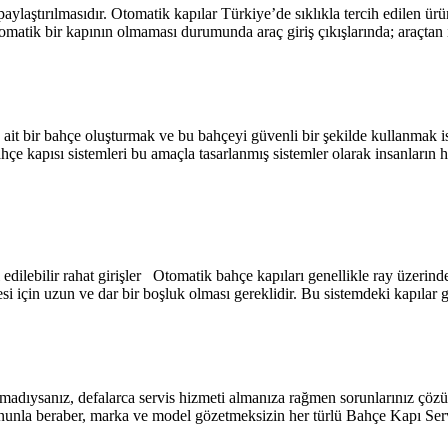
aylaştırılmasıdır. Otomatik kapılar Türkiye’de sıklıkla tercih edilen ür
tomatik bir kapının olmaması durumunda araç giriş çıkışlarında; araçtan i
ait bir bahçe oluşturmak ve bu bahçeyi güvenli bir şekilde kullanmak is
ahçe kapısı sistemleri bu amaçla tasarlanmış sistemler olarak insanların
lebilir rahat girişler Otomatik bahçe kapıları genellikle ray üzerinde 
si için uzun ve dar bir boşluk olması gereklidir. Bu sistemdeki kapılar
ulamadıysanız, defalarca servis hizmeti almanıza rağmen sorunlarınız ç
Bununla beraber, marka ve model gözetmeksizin her türlü Bahçe Kapı Se