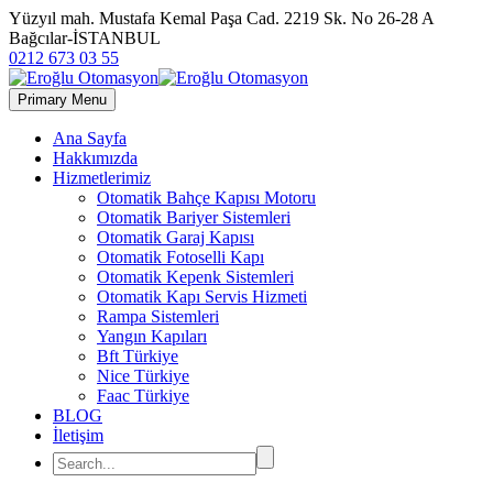
Yüzyıl mah. Mustafa Kemal Paşa Cad. 2219 Sk. No 26-28 A
Bağcılar-İSTANBUL
0212 673 03 55
Primary Menu
Ana Sayfa
Hakkımızda
Hizmetlerimiz
Otomatik Bahçe Kapısı Motoru
Otomatik Bariyer Sistemleri
Otomatik Garaj Kapısı
Otomatik Fotoselli Kapı
Otomatik Kepenk Sistemleri
Otomatik Kapı Servis Hizmeti
Rampa Sistemleri
Yangın Kapıları
Bft Türkiye
Nice Türkiye
Faac Türkiye
BLOG
İletişim