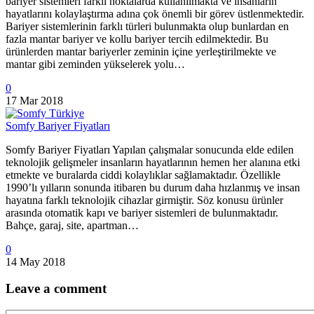
bariyer sistemleri farklı noktalarda kullanılmakta ve insanların
hayatlarını kolaylaştırma adına çok önemli bir görev üstlenmektedir.
Bariyer sistemlerinin farklı türleri bulunmakta olup bunlardan en
fazla mantar bariyer ve kollu bariyer tercih edilmektedir. Bu
ürünlerden mantar bariyerler zeminin içine yerleştirilmekte ve
mantar gibi zeminden yükselerek yolu…
0
17 Mar 2018
Somfy Bariyer Fiyatları
Somfy Bariyer Fiyatları Yapılan çalışmalar sonucunda elde edilen
teknolojik gelişmeler insanların hayatlarının hemen her alanına etki
etmekte ve buralarda ciddi kolaylıklar sağlamaktadır. Özellikle
1990’lı yılların sonunda itibaren bu durum daha hızlanmış ve insan
hayatına farklı teknolojik cihazlar girmiştir. Söz konusu ürünler
arasında otomatik kapı ve bariyer sistemleri de bulunmaktadır.
Bahçe, garaj, site, apartman…
0
14 May 2018
Leave
a comment