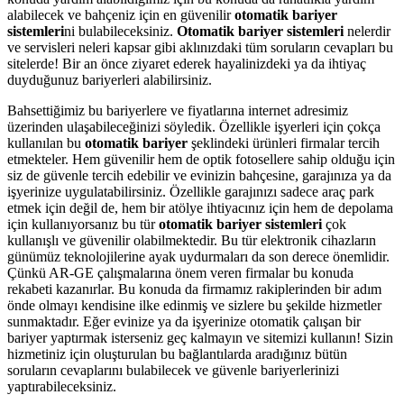
alabilecek ve bahçeniz için en güvenilir
otomatik bariyer
sistemleri
ni bulabileceksiniz.
Otomatik bariyer sistemleri
nelerdir
ve servisleri neleri kapsar gibi aklınızdaki tüm soruların cevapları bu
sitelerde! Bir an önce ziyaret ederek hayalinizdeki ya da ihtiyaç
duyduğunuz bariyerleri alabilirsiniz.
Bahsettiğimiz bu bariyerlere ve fiyatlarına internet adresimiz
üzerinden ulaşabileceğinizi söyledik. Özellikle işyerleri için çokça
kullanılan bu
otomatik bariyer
şeklindeki ürünleri firmalar tercih
etmekteler. Hem güvenilir hem de optik fotosellere sahip olduğu için
siz de güvenle tercih edebilir ve evinizin bahçesine, garajınıza ya da
işyerinize uygulatabilirsiniz. Özellikle garajınızı sadece araç park
etmek için değil de, hem bir atölye ihtiyacınız için hem de depolama
için kullanıyorsanız bu tür
otomatik bariyer
sistemleri
çok
kullanışlı ve güvenilir olabilmektedir. Bu tür elektronik cihazların
günümüz teknolojilerine ayak uydurmaları da son derece önemlidir.
Çünkü AR-GE çalışmalarına önem veren firmalar bu konuda
rekabeti kazanırlar. Bu konuda da firmamız rakiplerinden bir adım
önde olmayı kendisine ilke edinmiş ve sizlere bu şekilde hizmetler
sunmaktadır. Eğer evinize ya da işyerinize otomatik çalışan bir
bariyer yaptırmak isterseniz geç kalmayın ve sitemizi kullanın! Sizin
hizmetiniz için oluşturulan bu bağlantılarda aradığınız bütün
soruların cevaplarını bulabilecek ve güvenle bariyerlerinizi
yaptırabileceksiniz.