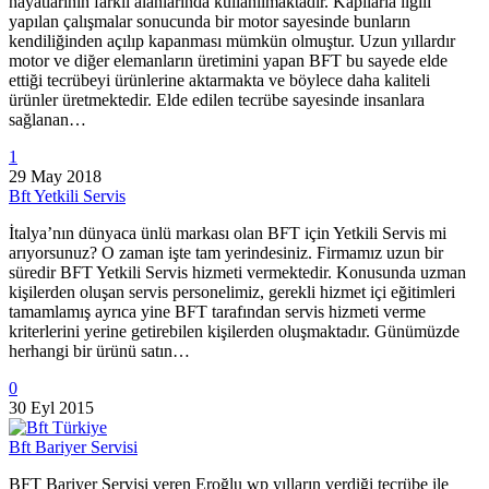
hayatlarının farklı alanlarında kullanılmaktadır. Kapılarla ilgili
yapılan çalışmalar sonucunda bir motor sayesinde bunların
kendiliğinden açılıp kapanması mümkün olmuştur. Uzun yıllardır
motor ve diğer elemanların üretimini yapan BFT bu sayede elde
ettiği tecrübeyi ürünlerine aktarmakta ve böylece daha kaliteli
ürünler üretmektedir. Elde edilen tecrübe sayesinde insanlara
sağlanan…
1
29 May 2018
Bft Yetkili Servis
İtalya’nın dünyaca ünlü markası olan BFT için Yetkili Servis mi
arıyorsunuz? O zaman işte tam yerindesiniz. Firmamız uzun bir
süredir BFT Yetkili Servis hizmeti vermektedir. Konusunda uzman
kişilerden oluşan servis personelimiz, gerekli hizmet içi eğitimleri
tamamlamış ayrıca yine BFT tarafından servis hizmeti verme
kriterlerini yerine getirebilen kişilerden oluşmaktadır. Günümüzde
herhangi bir ürünü satın…
0
30 Eyl 2015
Bft Bariyer Servisi
BFT Bariyer Servisi veren Eroğlu wp yılların verdiği tecrübe ile