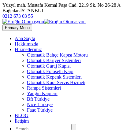
Yüzyıl mah. Mustafa Kemal Paşa Cad. 2219 Sk. No 26-28 A
Bağcılar-İSTANBUL
0212 673 03 55
Primary Menu
Ana Sayfa
Hakkımızda
Hizmetlerimiz
Otomatik Bahçe Kapısı Motoru
Otomatik Bariyer Sistemleri
Otomatik Garaj Kapısı
Otomatik Fotoselli Kapı
Otomatik Kepenk Sistemleri
Otomatik Kapı Servis Hizmeti
Rampa Sistemleri
Yangın Kapıları
Bft Türkiye
Nice Türkiye
Faac Türkiye
BLOG
İletişim