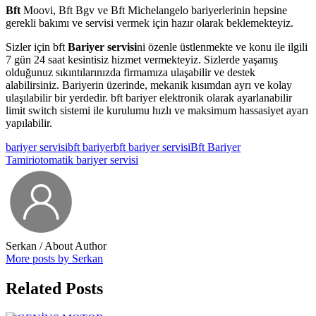
Bft
Moovi, Bft Bgv ve Bft Michelangelo bariyerlerinin hepsine
gerekli bakımı ve servisi vermek için hazır olarak beklemekteyiz.
Sizler için bft
Bariyer servisi
ni özenle üstlenmekte ve konu ile ilgili
7 gün 24 saat kesintisiz hizmet vermekteyiz. Sizlerde yaşamış
olduğunuz sıkıntılarınızda firmamıza ulaşabilir ve destek
alabilirsiniz. Bariyerin üzerinde, mekanik kısımdan ayrı ve kolay
ulaşılabilir bir yerdedir. bft bariyer elektronik olarak ayarlanabilir
limit switch sistemi ile kurulumu hızlı ve maksimum hassasiyet ayarı
yapılabilir.
bariyer servisi
bft bariyer
bft bariyer servisi
Bft Bariyer
Tamiri
otomatik bariyer servisi
Serkan
/ About Author
More posts by Serkan
Related Posts