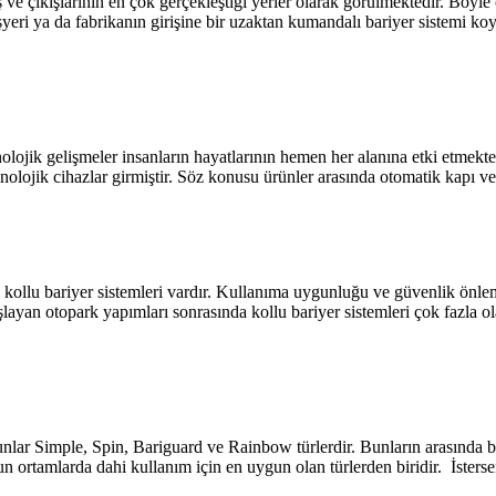
 çıkışlarının en çok gerçekleştiği yerler olarak görülmektedir. Böyle ol
ız işyeri ya da fabrikanın girişine bir uzaktan kumandalı bariyer sistem
lojik gelişmeler insanların hayatlarının hemen her alanına etki etmekte v
nolojik cihazlar girmiştir. Söz konusu ürünler arasında otomatik kapı v
 kollu bariyer sistemleri vardır. Kullanıma uygunluğu ve güvenlik önle
layan otopark yapımları sonrasında kollu bariyer sistemleri çok fazla o
nlar Simple, Spin, Bariguard ve Rainbow türlerdir. Bunların arasında bu
un ortamlarda dahi kullanım için en uygun olan türlerden biridir. İsters