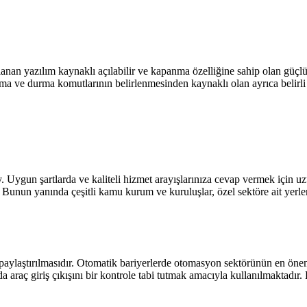
nan yazılım kaynaklı açılabilir ve kapanma özelliğine sahip olan güçlü 
anma ve durma komutlarının belirlenmesinden kaynaklı olan ayrıca belirli 
. Uygun şartlarda ve kaliteli hizmet arayışlarınıza cevap vermek için uz
z. Bunun yanında çeşitli kamu kurum ve kuruluşlar, özel sektöre ait yerl
paylaştırılmasıdır. Otomatik bariyerlerde otomasyon sektörünün en öne
da araç giriş çıkışını bir kontrole tabi tutmak amacıyla kullanılmaktadır