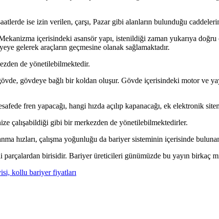
li saatlerde ise izin verilen, çarşı, Pazar gibi alanların bulunduğu caddel
kanizma içerisindeki asansör yapı, istenildiği zaman yukarıya doğru çık
viyeye gelerek araçların geçmesine olanak sağlamaktadır.
kezden de yönetilebilmektedir.
vde, gövdeye bağlı bir koldan oluşur. Gövde içerisindeki motor ve yay
safede fren yapacağı, hangi hızda açılıp kapanacağı, ek elektronik site
ize çalışabildiği gibi bir merkezden de yönetilebilmektedirler.
panma hızları, çalışma yoğunluğu da bariyer sisteminin içerisinde bulunan
 parçalardan birisidir. Bariyer üreticileri günümüzde bu yayın birkaç m