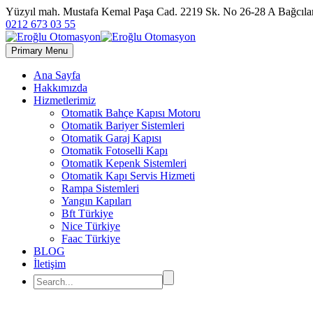
Yüzyıl mah. Mustafa Kemal Paşa Cad. 2219 Sk. No 26-28 A Bağc
0212 673 03 55
Primary Menu
Ana Sayfa
Hakkımızda
Hizmetlerimiz
Otomatik Bahçe Kapısı Motoru
Otomatik Bariyer Sistemleri
Otomatik Garaj Kapısı
Otomatik Fotoselli Kapı
Otomatik Kepenk Sistemleri
Otomatik Kapı Servis Hizmeti
Rampa Sistemleri
Yangın Kapıları
Bft Türkiye
Nice Türkiye
Faac Türkiye
BLOG
İletişim