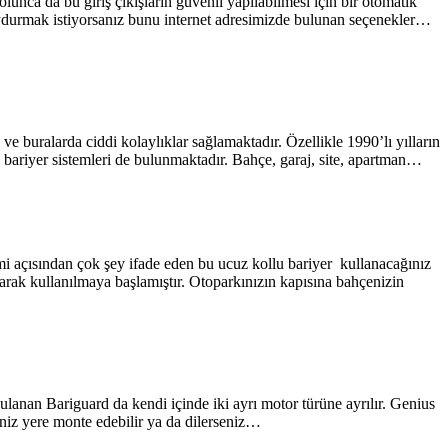
unca da bu giriş çıkışların güvenli yapılabilmesi için bir otomatik
i koydurmak istiyorsanız bunu internet adresimizde bulunan seçenekler…
e buralarda ciddi kolaylıklar sağlamaktadır. Özellikle 1990’lı yılların
e bariyer sistemleri de bulunmaktadır. Bahçe, garaj, site, apartman…
mi açısından çok şey ifade eden bu ucuz kollu bariyer kullanacağınız
larak kullanılmaya başlamıştır. Otoparkınızın kapısına bahçenizin
lanan Bariguard da kendi içinde iki ayrı motor türüne ayrılır. Genius
eniz yere monte edebilir ya da dilerseniz…