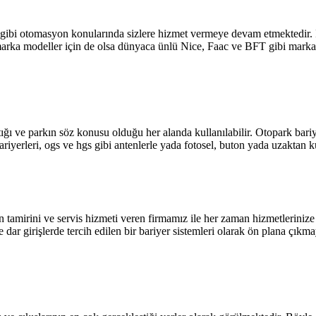
r gibi otomasyon konularında sizlere hizmet vermeye devam etmektedir. İş 
marka modeller için de olsa dünyaca ünlü Nice, Faac ve BFT gibi markal
tığı ve parkın söz konusu olduğu her alanda kullanılabilir. Otopark bariy
riyerleri, ogs ve hgs gibi antenlerle yada fotosel, buton yada uzaktan k
n tamirini ve servis hizmeti veren firmamız ile her zaman hizmetleriniz
e dar girişlerde tercih edilen bir bariyer sistemleri olarak ön plana çık