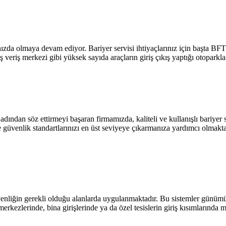
ınızda olmaya devam ediyor. Bariyer servisi ihtiyaçlarınız için başta B
lış veriş merkezi gibi yüksek sayıda araçların giriş çıkış yaptığı otopa
ından söz ettirmeyi başaran firmamızda, kaliteli ve kullanışlı bariyer si
de güvenlik standartlarınızı en üst seviyeye çıkarmanıza yardımcı olmakt
venliğin gerekli olduğu alanlarda uygulanmaktadır. Bu sistemler günümüz 
merkezlerinde, bina girişlerinde ya da özel tesislerin giriş kısımlarında 