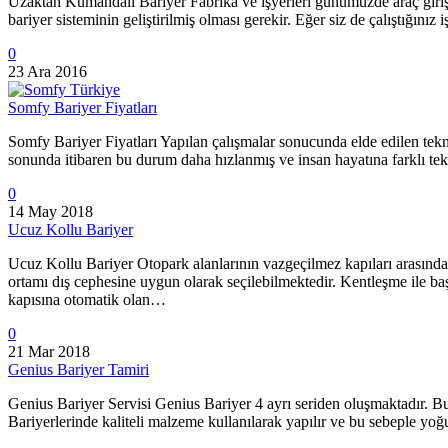
Uzaktan Kumandalı Bariyer Fabrika ve işyerleri günümüzde araç giriş ve
bariyer sisteminin geliştirilmiş olması gerekir. Eğer siz de çalıştığın
0
23 Ara 2016
Somfy Bariyer Fiyatları
Somfy Bariyer Fiyatları Yapılan çalışmalar sonucunda elde edilen tekno
sonunda itibaren bu durum daha hızlanmış ve insan hayatına farklı tek
0
14 May 2018
Ucuz Kollu Bariyer
Ucuz Kollu Bariyer Otopark alanlarının vazgeçilmez kapıları arasında
ortamı dış cephesine uygun olarak seçilebilmektedir. Kentleşme ile baş
kapısına otomatik olan…
0
21 Mar 2018
Genius Bariyer Tamiri
Genius Bariyer Servisi Genius Bariyer 4 ayrı seriden oluşmaktadır. Bu
Bariyerlerinde kaliteli malzeme kullanılarak yapılır ve bu sebeple yoğ