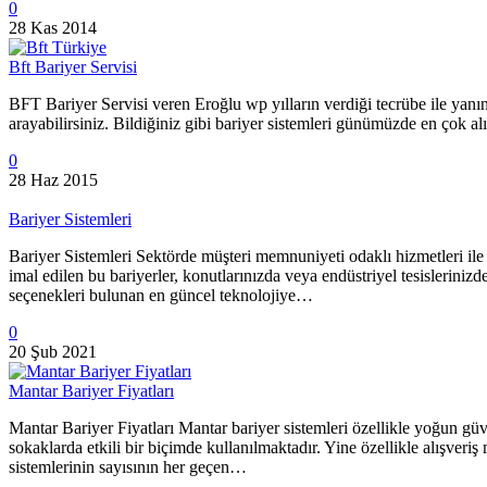
0
28 Kas 2014
Bft Bariyer Servisi
BFT Bariyer Servisi veren Eroğlu wp yılların verdiği tecrübe ile yan
arayabilirsiniz. Bildiğiniz gibi bariyer sistemleri günümüzde en çok a
0
28 Haz 2015
Bariyer Sistemleri
Bariyer Sistemleri Sektörde müşteri memnuniyeti odaklı hizmetleri ile ad
imal edilen bu bariyerler, konutlarınızda veya endüstriyel tesisleriniz
seçenekleri bulunan en güncel teknolojiye…
0
20 Şub 2021
Mantar Bariyer Fiyatları
Mantar Bariyer Fiyatları Mantar bariyer sistemleri özellikle yoğun gü
sokaklarda etkili bir biçimde kullanılmaktadır. Yine özellikle alışveriş 
sistemlerinin sayısının her geçen…