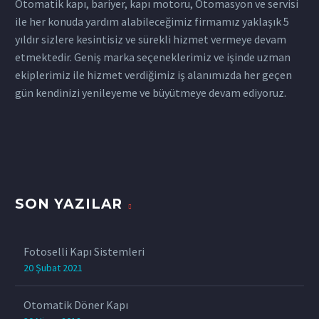
Otomatik kapı, bariyer, kapı motoru, Otomasyon ve servisi
otomatik kapı ve bariyer
bir bariyer sistemleri
özelliğine sahiptir. Kollu
garaj kapısı, otomatik
ile her konuda yardım alabileceğimiz firmamız yaklaşık 5
sistemlerinin
olarak ön plana
bariyer sistemleri 2-8
bariyer (bariyer sistemleri)
yıldır sizlere kesintisiz ve sürekli hizmet vermeye devam
kullanılması da
çıkmayı…
saniye arasında
bazı çeşitleridir. Otomatik
etmektedir. Geniş marka seçeneklerimiz ve işinde uzman
bulunmaktadır. Son
açılabilmektedir ve
kapıları siz değerli
ekiplerimiz ile hizmet verdiğimiz iş alanımızda her geçen
derece kolaylık sağlayan
kişisel anahtar sistemi de
müşterilerimizin istediği
gün kendinizi yenileyeme ve büyütmeye devam ediyoruz.
bu ürünler farklı
mevcuttur. Ayrıca
çeşit ve özelliklerine göre
noktalarda
üretilen bu otopark
imalatını yapıp eviniz,
kullanılmakta ve el
bariyerleri termal
işyeriniz veya istediğiniz her
değmeden kapıların
koruma özelliğine sahip
konut ve konutlara uygun
açılmasını sağlamaktadır.
olup…
şekilde montajını
Bazen garaj ve bahçe gibi
yapmaktayız….
SON YAZILAR
yerlerde hem araç hem
de yaya giriş çıkışını
kontrol etmek için
Fotoselli Kapı Sistemleri
otomatik kapı
20 Şubat 2021
kullanılırken bazen de…
Otomatik Döner Kapı