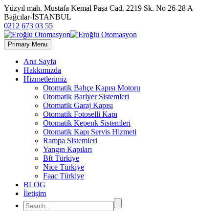
Yüzyıl mah. Mustafa Kemal Paşa Cad. 2219 Sk. No 26-28 A
Bağcılar-İSTANBUL
0212 673 03 55
Primary Menu
Ana Sayfa
Hakkımızda
Hizmetlerimiz
Otomatik Bahçe Kapısı Motoru
Otomatik Bariyer Sistemleri
Otomatik Garaj Kapısı
Otomatik Fotoselli Kapı
Otomatik Kepenk Sistemleri
Otomatik Kapı Servis Hizmeti
Rampa Sistemleri
Yangın Kapıları
Bft Türkiye
Nice Türkiye
Faac Türkiye
BLOG
İletişim