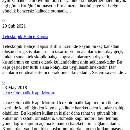
aynı zamanda Türkiye’nin dört bir yanındaki müşterilerinden büyük
ilgi gören Eroğlu Otomasyon firmamızda, her bütçeye ve isteğe
yönelik benzersiz kalitede otomatik…
0
20 Şub 2021
Teleskopik Bahçe Kapısı
Teleskopik Bahçe Kapısı Birbiri üzerinde kayan birkaç kanattan
oluşan dar geçiş alanları için tasarruf ve bu alanlar için kolay geçiş
imkânı sunan teleskopik bahçe kapısı alanlarınızın dış ve iç
kısımlarının en geniş olarak kullanılabilmesinin sağlamaktadır. Bu
kapı çeşidi her türlü alana kolaylıkla uygulanabilmektedir. Dar
alanların en ideal sistemi olarak öne çıkmaktadır. Sistem sayesinde…
0
23 May 2018
Ucuz Otomatik Kapı Motoru
Ucuz Otomatik Kapı Motoru Ucuz otomatik kapı motoru ile ray
üzerinde kendiliğinden kayma şeklinde hareket eden kapılara sahip
olabiliriz. Bu kapıları kullanan kişiler daha rahat ve güvenli bir
kullanımın sahibi olmaktadır. Otomatik kapı motoru belirlenmiş
yöne doğru kapının açılma kapanma hareketlerini sağlamaktadır.
Kapılardan yapılan giriş çıkışlar motorlarda kamera kullanılmasıyla