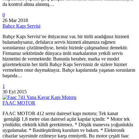
da kontrol altına alınmış…
0
26 Mar 2018
Bahçe Kapı Servisi
Bahçe Kapı Servisi’ne ihtiyacınız var, bir türlü aradığınız hizmeti
bulamadıysanız, defalarca servis hizmeti almanıza rağmen
sorunlarınız çözülmediyse, henüz bizimle çalışmadınız demektir.
Firmamız sektöründe dünyaca ünlü markalarının yetkili servis
hizmetini de vermektedir. Bununla beraber, marka ve model
gözetmeksizin her türlü Bahçe Kapı Servisiniz de sizlere hizmet
vermekten onur duymaktayız. Bahçe kapılarında yaşanan sorunların
başında…
1
30 Eyl 2015
FAAC MOTOR
FAAC MOTOR 412 serisi dairesel kapı motoru; Tek kanat
genişliği 1,8 metre olan dairesel açılır kapılar içindir. * Motor tek
yönlüdür, elektrik kilidi gerektirmez. * Düşük manevra yoğunluklu
uygulamalar. * Basitleştirilmiş kurulum ve bakım. * Elektronik
cihazlar sayesinde ezilmeye karşı emniyetli. Bu motor çeşidi faac