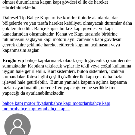
olması durumlarına karşın kapı gövdesi el ile de hareket
ettirilebilmektedir.
Dairesel Tip Bahçe Kapıları ise koridor tipinde alanlarda, dar
bölgelerde ve yan tarafa hareket kabiliyeti olmayacak durumlar daha
çok tercih edilir. Bahçe kapısı bu kez kapı gövdesi ve kapı
kanatlarından oluşmaktadır. Kanat ve Kapı arasında birbirine
tutunmasını sağlayan kapı motoru aynı zamanda kapı gövdesini
çeyrek daire şeklinde hareket ettirerek kapının açılmasını veya
kapanmasını sağlar.
Eroğlu wp
bahçe kapılarına ek olarak çeşitli güvenlik çözümleri de
sunmaktadır. Kapılara takılacak wplar ile tekil veya çoğul kullanıma
uygun hale getirilebilir. Kart sistemleri, buton sistemleri, uzaktan
kumandalar, fotosel gibi çeşitli çözümler ile kapı çok daha fazla
işlevsel hale getirilebilir. Bunun yanında kapının açılma kapanma
hızları ayarlanabilir, nerede fren yapacağı ve ne sertlikte fren
yapacağı da ayarlanabilmektedir.
bahçe kapı motor fiyatları
bahçe kapı motorları
bahçe kapı
motoru
bahçe kapı wpu
bahçe kapısı