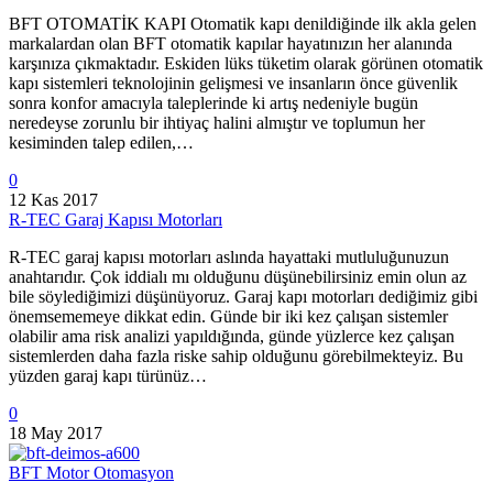
BFT OTOMATİK KAPI Otomatik kapı denildiğinde ilk akla gelen
markalardan olan BFT otomatik kapılar hayatınızın her alanında
karşınıza çıkmaktadır. Eskiden lüks tüketim olarak görünen otomatik
kapı sistemleri teknolojinin gelişmesi ve insanların önce güvenlik
sonra konfor amacıyla taleplerinde ki artış nedeniyle bugün
neredeyse zorunlu bir ihtiyaç halini almıştır ve toplumun her
kesiminden talep edilen,…
0
12 Kas 2017
R-TEC Garaj Kapısı Motorları
R-TEC garaj kapısı motorları aslında hayattaki mutluluğunuzun
anahtarıdır. Çok iddialı mı olduğunu düşünebilirsiniz emin olun az
bile söylediğimizi düşünüyoruz. Garaj kapı motorları dediğimiz gibi
önemsememeye dikkat edin. Günde bir iki kez çalışan sistemler
olabilir ama risk analizi yapıldığında, günde yüzlerce kez çalışan
sistemlerden daha fazla riske sahip olduğunu görebilmekteyiz. Bu
yüzden garaj kapı türünüz…
0
18 May 2017
BFT Motor Otomasyon