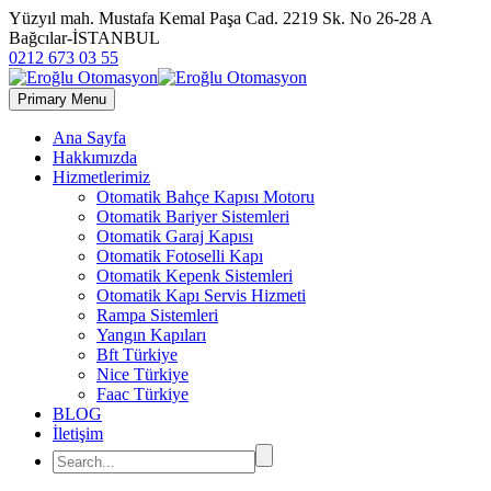
Yüzyıl mah. Mustafa Kemal Paşa Cad. 2219 Sk. No 26-28 A
Bağcılar-İSTANBUL
0212 673 03 55
Primary Menu
Ana Sayfa
Hakkımızda
Hizmetlerimiz
Otomatik Bahçe Kapısı Motoru
Otomatik Bariyer Sistemleri
Otomatik Garaj Kapısı
Otomatik Fotoselli Kapı
Otomatik Kepenk Sistemleri
Otomatik Kapı Servis Hizmeti
Rampa Sistemleri
Yangın Kapıları
Bft Türkiye
Nice Türkiye
Faac Türkiye
BLOG
İletişim