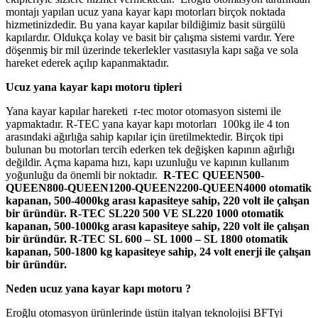
montajı yapılan ucuz yana kayar kapı motorları birçok noktada
hizmetinizdedir. Bu yana kayar kapılar bildiğimiz basit sürgülü
kapılardır. Oldukça kolay ve basit bir çalışma sistemi vardır. Yere
döşenmiş bir mil üzerinde tekerlekler vasıtasıyla kapı sağa ve sola
hareket ederek açılıp kapanmaktadır.
Ucuz yana kayar kapı motoru tipleri
Yana kayar kapılar hareketi r-tec motor otomasyon sistemi ile
yapmaktadır. R-TEC yana kayar kapı motorları 100kg ile 4 ton
arasındaki ağırlığa sahip kapılar için üretilmektedir. Birçok tipi
bulunan bu motorları tercih ederken tek değişken kapının ağırlığı
değildir. Açma kapama hızı, kapı uzunluğu ve kapının kullanım
yoğunluğu da önemli bir noktadır.
R-TEC QUEEN500-
QUEEN800-QUEEN1200-QUEEN2200-QUEEN4000 otomatik
kapanan, 500-4000kg arası kapasiteye sahip, 220 volt ile çalışan
bir üründür. R-TEC SL220 500 VE SL220 1000 otomatik
kapanan, 500-1000kg arası kapasiteye sahip, 220 volt ile çalışan
bir üründür. R-TEC SL 600 – SL 1000 – SL 1800 otomatik
kapanan, 500-1800 kg kapasiteye sahip, 24 volt enerji ile çalışan
bir üründür.
Neden ucuz yana kayar kapı motoru ?
Eroğlu otomasyon ürünlerinde üstün italyan teknolojisi BFTyi