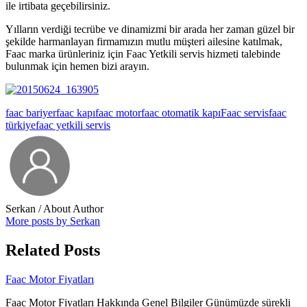
ile irtibata geçebilirsiniz.
Yılların verdiği tecrübe ve dinamizmi bir arada her zaman güzel bir
şekilde harmanlayan firmamızın mutlu müşteri ailesine katılmak,
Faac marka ürünleriniz için Faac Yetkili servis hizmeti talebinde
bulunmak için hemen bizi arayın.
faac bariyer
faac kapı
faac motor
faac otomatik kapı
Faac servis
faac
türkiye
faac yetkili servis
Serkan
/ About Author
More posts by Serkan
Related Posts
Faac Motor Fiyatları
Faac Motor Fiyatları Hakkında Genel Bilgiler Günümüzde sürekli