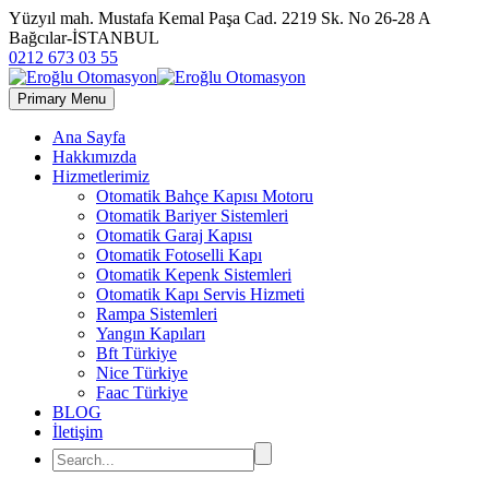
Yüzyıl mah. Mustafa Kemal Paşa Cad. 2219 Sk. No 26-28 A
Bağcılar-İSTANBUL
0212 673 03 55
Primary Menu
Ana Sayfa
Hakkımızda
Hizmetlerimiz
Otomatik Bahçe Kapısı Motoru
Otomatik Bariyer Sistemleri
Otomatik Garaj Kapısı
Otomatik Fotoselli Kapı
Otomatik Kepenk Sistemleri
Otomatik Kapı Servis Hizmeti
Rampa Sistemleri
Yangın Kapıları
Bft Türkiye
Nice Türkiye
Faac Türkiye
BLOG
İletişim