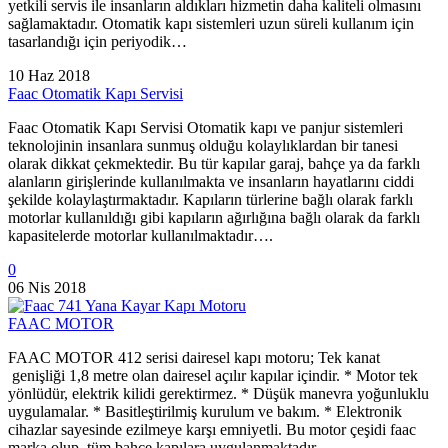
yetkili servis ile insanların aldıkları hizmetin daha kaliteli olmasını
sağlamaktadır. Otomatik kapı sistemleri uzun süreli kullanım için
tasarlandığı için periyodik…
10 Haz 2018
Faac Otomatik Kapı Servisi
Faac Otomatik Kapı Servisi Otomatik kapı ve panjur sistemleri
teknolojinin insanlara sunmuş olduğu kolaylıklardan bir tanesi
olarak dikkat çekmektedir. Bu tür kapılar garaj, bahçe ya da farklı
alanların girişlerinde kullanılmakta ve insanların hayatlarını ciddi
şekilde kolaylaştırmaktadır. Kapıların türlerine bağlı olarak farklı
motorlar kullanıldığı gibi kapıların ağırlığına bağlı olarak da farklı
kapasitelerde motorlar kullanılmaktadır….
0
06 Nis 2018
FAAC MOTOR
FAAC MOTOR 412 serisi dairesel kapı motoru; Tek kanat
genişliği 1,8 metre olan dairesel açılır kapılar içindir. * Motor tek
yönlüdür, elektrik kilidi gerektirmez. * Düşük manevra yoğunluklu
uygulamalar. * Basitleştirilmiş kurulum ve bakım. * Elektronik
cihazlar sayesinde ezilmeye karşı emniyetli. Bu motor çeşidi faac
marka olup, tüm bahçe kapılara uygulanmaktadır.