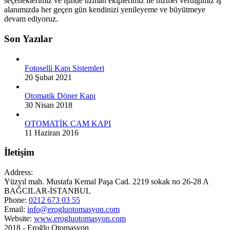
seçeneklerimiz ve işinde uzman ekiplerimiz ile hizmet verdiğimiz iş
alanımızda her geçen gün kendinizi yenileyeme ve büyütmeye
devam ediyoruz.
Son Yazılar
Fotoselli Kapı Sistemleri
20 Şubat 2021
Otomatik Döner Kapı
30 Nisan 2018
OTOMATİK CAM KAPI
11 Haziran 2016
İletişim
Address:
Yüzyıl mah. Mustafa Kemal Paşa Cad. 2219 sokak no 26-28 A
BAĞCILAR-İSTANBUL
Phone:
0212 673 03 55
Email:
info@erogluotomasyon.com
Website:
www.erogluotomasyon.com
2018 - Eroğlu Otomasyon