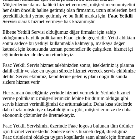
Müşterilerine daima kaliteli hizmet vermeyi, müşteri memnuniyetini
her daim öncelik haline getirmiş olan firmamız, uzun sürelerden beri
gerekliliklerini yerine getirmiş ve bu ünlü marka için,
Faac Yetkili
Servisi
olarak hizmet vermeye hak kazanmıştır.
Elbette Yetkili Servisi olduğumuz diğer firmalar için sahip
olduğumuz bayilik politikamız Faac içinde geçerlidir. Yetki aldıktan
sonra sadece bu yetkiyi kullanmakla kalmayıp, markaya değer
katmak için konusunda uzman personeller ile çalışırken, hizmet içi
eğitimlerimize de devam etmekteyiz.
Faac Yetkili Servis hizmet talebinizden sonra, istekleriniz iş planına
dahil edilir ve size en uygun sürede hizmet verecek servis ekibimize
iletilir. Servis ekibimiz, kendilerine gelen iş planı doğrultusunda
sizlere hizmet verir.
Her zaman önceliğimiz yerinde hizmet vermektir. Yerinde hizmet
verme politikamız müşterilerimizin lehine bir durum olduğu gibi
servis hizmet verimliliğimizi de arttırmaktadır. Daha kısa sürelerde
daha fazla müşteriye ulaşabildiğimiz gibi, müşterilerimize de daha
ekonomik çözümler de üretmekteyiz.
Faac Yetkili Servisimiz, üzerinde Faac logosu bulunan tüm ürünler
için hizmet vermektedir. Sadece servis hizmeti değil, dilediğiniz
Faac ürünlerini oldukça uygun koşullarda satın almak için firmamız