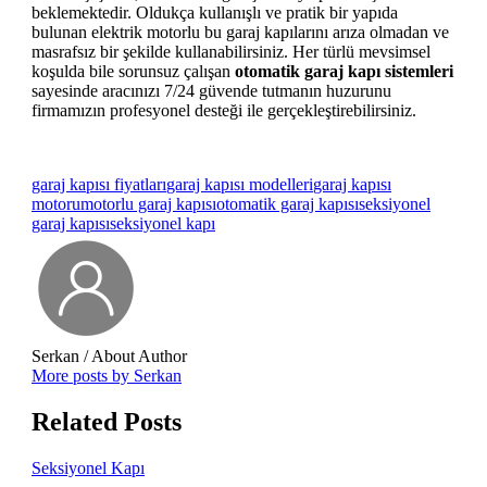
beklemektedir. Oldukça kullanışlı ve pratik bir yapıda
bulunan elektrik motorlu bu garaj kapılarını arıza olmadan ve
masrafsız bir şekilde kullanabilirsiniz. Her türlü mevsimsel
koşulda bile sorunsuz çalışan
otomatik garaj kapı sistemleri
sayesinde aracınızı 7/24 güvende tutmanın huzurunu
firmamızın profesyonel desteği ile gerçekleştirebilirsiniz.
garaj kapısı fiyatları
garaj kapısı modelleri
garaj kapısı
motoru
motorlu garaj kapısı
otomatik garaj kapısı
seksiyonel
garaj kapısı
seksiyonel kapı
Serkan
/ About Author
More posts by Serkan
Related Posts
Seksiyonel Kapı