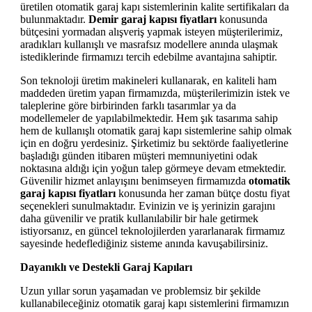
üretilen otomatik garaj kapı sistemlerinin kalite sertifikaları da
bulunmaktadır.
Demir garaj kapısı fiyatları
konusunda
bütçesini yormadan alışveriş yapmak isteyen müşterilerimiz,
aradıkları kullanışlı ve masrafsız modellere anında ulaşmak
istediklerinde firmamızı tercih edebilme avantajına sahiptir.
Son teknoloji üretim makineleri kullanarak, en kaliteli ham
maddeden üretim yapan firmamızda, müşterilerimizin istek ve
taleplerine göre birbirinden farklı tasarımlar ya da
modellemeler de yapılabilmektedir. Hem şık tasarıma sahip
hem de kullanışlı otomatik garaj kapı sistemlerine sahip olmak
için en doğru yerdesiniz. Şirketimiz bu sektörde faaliyetlerine
başladığı günden itibaren müşteri memnuniyetini odak
noktasına aldığı için yoğun talep görmeye devam etmektedir.
Güvenilir hizmet anlayışını benimseyen firmamızda
otomatik
garaj kapısı fiyatları
konusunda her zaman bütçe dostu fiyat
seçenekleri sunulmaktadır. Evinizin ve iş yerinizin garajını
daha güvenilir ve pratik kullanılabilir bir hale getirmek
istiyorsanız, en güncel teknolojilerden yararlanarak firmamız
sayesinde hedeflediğiniz sisteme anında kavuşabilirsiniz.
Dayanıklı ve Destekli Garaj Kapıları
Uzun yıllar sorun yaşamadan ve problemsiz bir şekilde
kullanabileceğiniz otomatik garaj kapı sistemlerini firmamızın