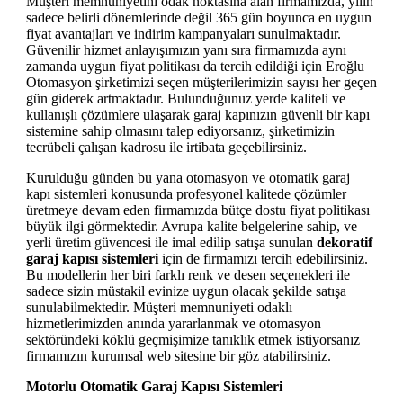
Müşteri memnuniyetini odak noktasına alan firmamızda, yılın
sadece belirli dönemlerinde değil 365 gün boyunca en uygun
fiyat avantajları ve indirim kampanyaları sunulmaktadır.
Güvenilir hizmet anlayışımızın yanı sıra firmamızda aynı
zamanda uygun fiyat politikası da tercih edildiği için Eroğlu
Otomasyon şirketimizi seçen müşterilerimizin sayısı her geçen
gün giderek artmaktadır. Bulunduğunuz yerde kaliteli ve
kullanışlı çözümlere ulaşarak garaj kapınızın güvenli bir kapı
sistemine sahip olmasını talep ediyorsanız, şirketimizin
tecrübeli çalışan kadrosu ile irtibata geçebilirsiniz.
Kurulduğu günden bu yana otomasyon ve otomatik garaj
kapı sistemleri konusunda profesyonel kalitede çözümler
üretmeye devam eden firmamızda bütçe dostu fiyat politikası
büyük ilgi görmektedir. Avrupa kalite belgelerine sahip, ve
yerli üretim güvencesi ile imal edilip satışa sunulan
dekoratif
garaj kapısı sistemleri
için de firmamızı tercih edebilirsiniz.
Bu modellerin her biri farklı renk ve desen seçenekleri ile
sadece sizin müstakil evinize uygun olacak şekilde satışa
sunulabilmektedir. Müşteri memnuniyeti odaklı
hizmetlerimizden anında yararlanmak ve otomasyon
sektöründeki köklü geçmişimize tanıklık etmek istiyorsanız
firmamızın kurumsal web sitesine bir göz atabilirsiniz.
Motorlu Otomatik Garaj Kapısı Sistemleri