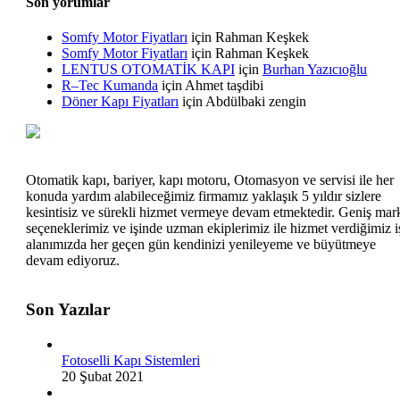
Son yorumlar
Somfy Motor Fiyatları
için
Rahman Keşkek
Somfy Motor Fiyatları
için
Rahman Keşkek
LENTUS OTOMATİK KAPI
için
Burhan Yazıcıoğlu
R–Tec Kumanda
için
Ahmet taşdibi
Döner Kapı Fiyatları
için
Abdülbaki zengin
Otomatik kapı, bariyer, kapı motoru, Otomasyon ve servisi ile her
konuda yardım alabileceğimiz firmamız yaklaşık 5 yıldır sizlere
kesintisiz ve sürekli hizmet vermeye devam etmektedir. Geniş mar
seçeneklerimiz ve işinde uzman ekiplerimiz ile hizmet verdiğimiz i
alanımızda her geçen gün kendinizi yenileyeme ve büyütmeye
devam ediyoruz.
Son Yazılar
Fotoselli Kapı Sistemleri
20 Şubat 2021