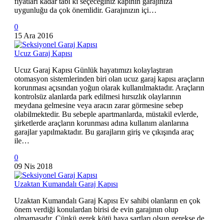
fiyatları kadar tabi ki seçeceğiniz kapının garajınıza
uygunluğu da çok önemlidir. Garajınızın içi…
0
15 Ara 2016
Ucuz Garaj Kapısı
Ucuz Garaj Kapısı Günlük hayatımızı kolaylaştıran
otomasyon sistemlerinden biri olan ucuz garaj kapısı araçların
korunması açısından yoğun olarak kullanılmaktadır. Araçların
kontrolsüz alanlarda park edilmesi hırsızlık olaylarının
meydana gelmesine veya aracın zarar görmesine sebep
olabilmektedir. Bu sebeple apartmanlarda, müstakil evlerde,
şirketlerde araçların korunması adına kullanım alanlarına
garajlar yapılmaktadır. Bu garajların giriş ve çıkışında araç
ile…
0
09 Nis 2018
Uzaktan Kumandalı Garaj Kapısı
Uzaktan Kumandalı Garaj Kapısı Ev sahibi olanların en çok
önem verdiği konulardan birisi de evin garajının olup
olmamasıdır. Çünkü gerek kötü hava şartları olsun gerekse de