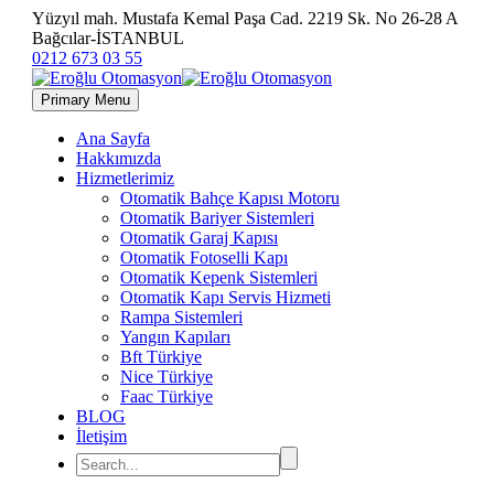
Yüzyıl mah. Mustafa Kemal Paşa Cad. 2219 Sk. No 26-28 A
Bağcılar-İSTANBUL
0212 673 03 55
Primary Menu
Ana Sayfa
Hakkımızda
Hizmetlerimiz
Otomatik Bahçe Kapısı Motoru
Otomatik Bariyer Sistemleri
Otomatik Garaj Kapısı
Otomatik Fotoselli Kapı
Otomatik Kepenk Sistemleri
Otomatik Kapı Servis Hizmeti
Rampa Sistemleri
Yangın Kapıları
Bft Türkiye
Nice Türkiye
Faac Türkiye
BLOG
İletişim