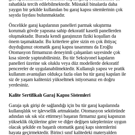
rahatlıkla tercih edilebilmektedir. Müstakil binalarda daha
yaygın bir şekilde kullanılan bu garaj kapısı sitemlerinin çok
sayıda faydası bulunmaktadır.
Öncelikle garaj kapılarının panelleri parmak sıkıştırma
korumalı gövde yapısına sahip dekoratif kasetli panellerden
oluşmaktadır. Burada kendi garajınızın fiziki koşulları da
önem taşımaktadır. Bu kriterlere göre sizin en çok ihtiyaç
duyduğunuz otomatik garaj kapısı tasarımını da Eroğlu
Otomasyon firmamızın deneyimli çalışanları sayesinde çok
kısa sürede yaptırabilirsiniz. Bu tür Seksiyonel kapıların
panelleri üzerine sık oluklu veya düz modellerde dekoratif
pencereler de uygulanabilmektedir. Kullanışlı yapısı ve pratik
kullanım avantajları oldukça fazla olan bu tür garaj kapıları ile
siz de yaşam kalitenizi yükseltmek istiyorsanız en doğru
yerdesiniz.
Kalite Sertifikalı Garaj Kapısı Sistemleri
Garaja ışık girişi de sağlandığı için bu tür garaj kapılarında
kullanışlılık ve işlevsellik artmaktadır. Otomasyon sektöründe
adından sık sık söz ettirmeyi başaran firmamız garaj kapınızın
yükseklik ölçülerine göre ve diğer değişen taleplerinize uygun
olacak şekilde en başarılı otomatik garaj kapı sistemlerini
hayata geçirmektedir. Birinci sınıf kalitedeki materyalden