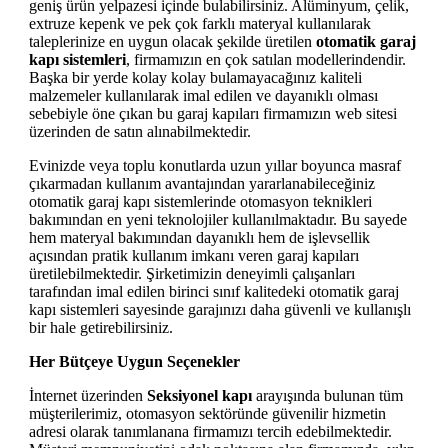
geniş ürün yelpazesi içinde bulabilirsiniz. Alüminyum, çelik,
extruze kepenk ve pek çok farklı materyal kullanılarak
taleplerinize en uygun olacak şekilde üretilen
otomatik garaj
kapı sistemleri
, firmamızın en çok satılan modellerindendir.
Başka bir yerde kolay kolay bulamayacağınız kaliteli
malzemeler kullanılarak imal edilen ve dayanıklı olması
sebebiyle öne çıkan bu garaj kapıları firmamızın web sitesi
üzerinden de satın alınabilmektedir.
Evinizde veya toplu konutlarda uzun yıllar boyunca masraf
çıkarmadan kullanım avantajından yararlanabileceğiniz
otomatik garaj kapı sistemlerinde otomasyon teknikleri
bakımından en yeni teknolojiler kullanılmaktadır. Bu sayede
hem materyal bakımından dayanıklı hem de işlevsellik
açısından pratik kullanım imkanı veren garaj kapıları
üretilebilmektedir. Şirketimizin deneyimli çalışanları
tarafından imal edilen birinci sınıf kalitedeki otomatik garaj
kapı sistemleri sayesinde garajınızı daha güvenli ve kullanışlı
bir hale getirebilirsiniz.
Her Bütçeye Uygun Seçenekler
İnternet üzerinden
Seksiyonel kapı
arayışında bulunan tüm
müşterilerimiz, otomasyon sektöründe güvenilir hizmetin
adresi olarak tanımlanana firmamızı tercih edebilmektedir.