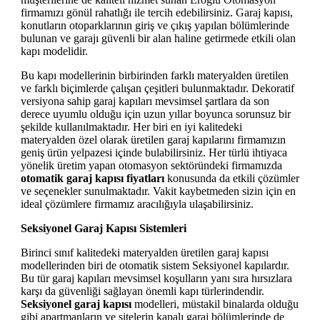
firmamızı gönül rahatlığı ile tercih edebilirsiniz. Garaj kapısı,
konutların otoparklarının giriş ve çıkış yapılan bölümlerinde
bulunan ve garajı güvenli bir alan haline getirmede etkili olan
kapı modelidir.
Bu kapı modellerinin birbirinden farklı materyalden üretilen
ve farklı biçimlerde çalışan çeşitleri bulunmaktadır. Dekoratif
versiyona sahip garaj kapıları mevsimsel şartlara da son
derece uyumlu olduğu için uzun yıllar boyunca sorunsuz bir
şekilde kullanılmaktadır. Her biri en iyi kalitedeki
materyalden özel olarak üretilen garaj kapılarını firmamızın
geniş ürün yelpazesi içinde bulabilirsiniz. Her türlü ihtiyaca
yönelik üretim yapan otomasyon sektöründeki firmamızda
otomatik garaj kapısı fiyatları
konusunda da etkili çözümler
ve seçenekler sunulmaktadır. Vakit kaybetmeden sizin için en
ideal çözümlere firmamız aracılığıyla ulaşabilirsiniz.
Seksiyonel Garaj Kapısı Sistemleri
Birinci sınıf kalitedeki materyalden üretilen garaj kapısı
modellerinden biri de otomatik sistem Seksiyonel kapılardır.
Bu tür garaj kapıları mevsimsel koşulların yanı sıra hırsızlara
karşı da güvenliği sağlayan önemli kapı türlerindendir.
Seksiyonel garaj kapısı
modelleri, müstakil binalarda olduğu
gibi apartmanların ve sitelerin kapalı garaj bölümlerinde de