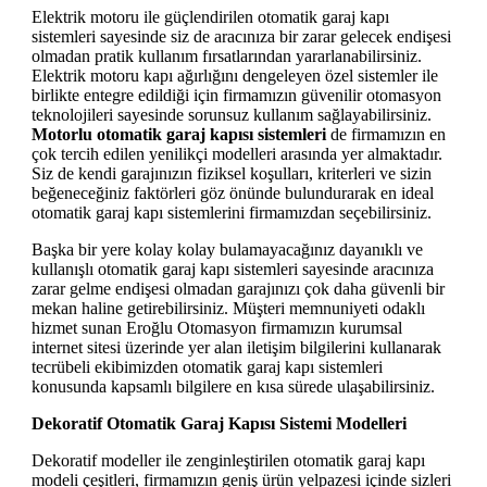
Elektrik motoru ile güçlendirilen otomatik garaj kapı
sistemleri sayesinde siz de aracınıza bir zarar gelecek endişesi
olmadan pratik kullanım fırsatlarından yararlanabilirsiniz.
Elektrik motoru kapı ağırlığını dengeleyen özel sistemler ile
birlikte entegre edildiği için firmamızın güvenilir otomasyon
teknolojileri sayesinde sorunsuz kullanım sağlayabilirsiniz.
Motorlu
otomatik garaj kapısı sistemleri
de firmamızın en
çok tercih edilen yenilikçi modelleri arasında yer almaktadır.
Siz de kendi garajınızın fiziksel koşulları, kriterleri ve sizin
beğeneceğiniz faktörleri göz önünde bulundurarak en ideal
otomatik garaj kapı sistemlerini firmamızdan seçebilirsiniz.
Başka bir yere kolay kolay bulamayacağınız dayanıklı ve
kullanışlı otomatik garaj kapı sistemleri sayesinde aracınıza
zarar gelme endişesi olmadan garajınızı çok daha güvenli bir
mekan haline getirebilirsiniz. Müşteri memnuniyeti odaklı
hizmet sunan Eroğlu Otomasyon firmamızın kurumsal
internet sitesi üzerinde yer alan iletişim bilgilerini kullanarak
tecrübeli ekibimizden otomatik garaj kapı sistemleri
konusunda kapsamlı bilgilere en kısa sürede ulaşabilirsiniz.
Dekoratif Otomatik Garaj Kapısı Sistemi Modelleri
Dekoratif modeller ile zenginleştirilen otomatik garaj kapı
modeli çeşitleri, firmamızın geniş ürün yelpazesi içinde sizleri