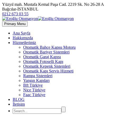
Yüzyıl mah. Mustafa Kemal Paşa Cad. 2219 Sk. No 26-28 A
Bağcılar-İSTANBUL
0212 673 03 55
Primary Menu
Ana Sayfa
Hakkımızda
Hizmetlerimiz
Otomatik Bahçe Kapısı Motoru
Otomatik Bariyer Sistemleri
Otomatik Garaj Kapısı
Otomatik Fotoselli Kapı
Otomatik Kepenk Sistemleri
Otomatik Kapı Servis Hizmeti
Rampa Sistemleri
Yangın Kapıları
Bft Türkiye
Nice Türkiye
Faac Türkiye
BLOG
İletişim