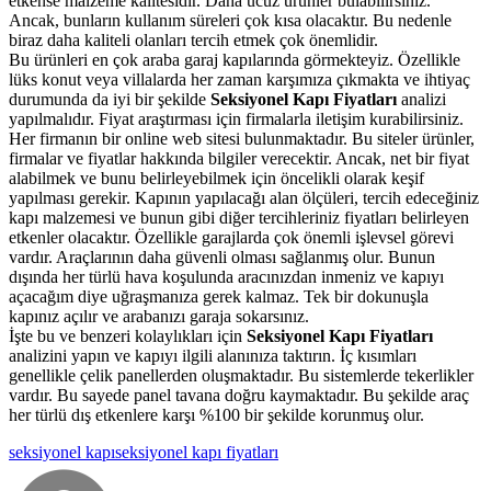
etkense malzeme kalitesidir. Daha ucuz ürünler bulabilirsiniz.
Ancak, bunların kullanım süreleri çok kısa olacaktır. Bu nedenle
biraz daha kaliteli olanları tercih etmek çok önemlidir.
Bu ürünleri en çok araba garaj kapılarında görmekteyiz. Özellikle
lüks konut veya villalarda her zaman karşımıza çıkmakta ve ihtiyaç
durumunda da iyi bir şekilde
Seksiyonel Kapı Fiyatları
analizi
yapılmalıdır. Fiyat araştırması için firmalarla iletişim kurabilirsiniz.
Her firmanın bir online web sitesi bulunmaktadır. Bu siteler ürünler,
firmalar ve fiyatlar hakkında bilgiler verecektir. Ancak, net bir fiyat
alabilmek ve bunu belirleyebilmek için öncelikli olarak keşif
yapılması gerekir. Kapının yapılacağı alan ölçüleri, tercih edeceğiniz
kapı malzemesi ve bunun gibi diğer tercihleriniz fiyatları belirleyen
etkenler olacaktır. Özellikle garajlarda çok önemli işlevsel görevi
vardır. Araçlarının daha güvenli olması sağlanmış olur. Bunun
dışında her türlü hava koşulunda aracınızdan inmeniz ve kapıyı
açacağım diye uğraşmanıza gerek kalmaz. Tek bir dokunuşla
kapınız açılır ve arabanızı garaja sokarsınız.
İşte bu ve benzeri kolaylıkları için
Seksiyonel Kapı Fiyatları
analizini yapın ve kapıyı ilgili alanınıza taktırın. İç kısımları
genellikle çelik panellerden oluşmaktadır. Bu sistemlerde tekerlikler
vardır. Bu sayede panel tavana doğru kaymaktadır. Bu şekilde araç
her türlü dış etkenlere karşı %100 bir şekilde korunmuş olur.
seksiyonel kapı
seksiyonel kapı fiyatları