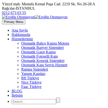
Yüzyıl mah. Mustafa Kemal Paşa Cad. 2219 Sk. No 26-28 A
Bağcılar-İSTANBUL
0212 673 03 55
Primary Menu
Ana Sayfa
Hakkımızda
Hizmetlerimiz
Otomatik Bahçe Kapısı Motoru
Otomatik Bariyer Sistemleri
Otomatik Garaj Kapısı
Otomatik Fotoselli Kapı
Otomatik Kepenk Sistemleri
Otomatik Kapı Servis Hizmeti
Rampa Sistemleri
Yangın Kapıları
Bft Türkiye
Nice Türkiye
Faac Türkiye
BLOG
İletişim