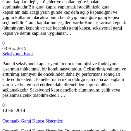
Garaj kapıları değişik ölçüler ve ebatlara göre imalatı
yapılmaktadır.Bir garaj kapısı yaptırmak istediğinizde garaj
kapısı’nın takılacağı yerin günde kaç defa açılp kapandığını ve
yoğun kullanım olacaksa bunu belirleyip buna göre garaj kapısı
seçilmelidir. Garaj kapılarının çeşitleri vardır.Bunlar; sarmal kepenk
(aluminyum kepenk ve sac kepenk) garaj kapısı, seksiyonel garaj
kapısı ve demir kapılara uygulanan…
0
03 Haz 2015
Seksiyonel Kapı
Panelli seksiyonel kapılar yeni üretim teknolojisi ve fonksiyonel
tasarımın mükemmel bir kombinasyonudur. Geliştirilmiş yalıtımı ve
arttırılmış emniyeti ile öncekinden daha iyi performans sonuçları
elde edilmektedir. Paneller daha uzun olduğu için daha az bağlantı
vardır ve bu, en sert etkilere dahi direnebilen kapı stabilitesi
sağlamaktadır. Seksiyonel kapı panelleri; aluminyum, çelik veya
paslanmaz çelik olabilmektedir….
0
10 Eki 2014
Otomatik Garaj Kapısı Sistemleri
Otomatik Garaj Kapısı Sistemleri Otomasyon sektöründe kaliteli ve