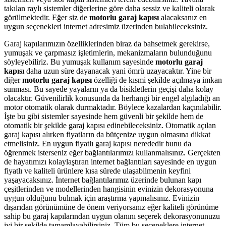
takılan raylı sistemler diğerlerine göre daha sessiz ve kaliteli olarak
görülmektedir. Eğer siz de
motorlu garaj kapısı
alacaksanız en
uygun seçenekleri internet adresimiz üzerinden bulabileceksiniz.
Garaj kapılarımızın özelliklerinden biraz da bahsetmek gerekirse,
yumuşak ve çarpmasız işletimlerin, mekanizmaların bulunduğunu
söyleyebiliriz. Bu yumuşak kullanım sayesinde
motorlu garaj
kapısı
daha uzun süre dayanacak yani ömrü uzayacaktır. Yine bir
diğer
motorlu garaj kapısı
özelliği de kısmi şekilde açılmaya imkan
sunması. Bu sayede yayaların ya da bisikletlerin geçişi daha kolay
olacaktır. Güvenilirlik konusunda da herhangi bir engel algıladığı an
motor otomatik olarak durmaktadır. Böylece kazalardan kaçınılabilir.
İşte bu gibi sistemler sayesinde hem güvenli bir şekilde hem de
otomatik bir şekilde garaj kapısı edinebileceksiniz. Otomatik açılan
garaj kapısı alırken fiyatların da bütçenize uygun olmasına dikkat
etmelisiniz. En uygun fiyatlı garaj kapısı nerededir bunu da
öğrenmek isterseniz eğer bağlantılarımızı kullanmalısınız. Gerçekten
de hayatımızı kolaylaştıran internet bağlantıları sayesinde en uygun
fiyatlı ve kaliteli ürünlere kısa sürede ulaşabilmenin keyfini
yaşayacaksınız. İnternet bağlantılarımız üzerinde bulunan kapı
çeşitlerinden ve modellerinden hangisinin evinizin dekorasyonuna
uygun olduğunu bulmak için araştırma yapmalısınız. Evinizin
dışarıdan görünümüne de önem veriyorsanız eğer kaliteli görünüme
sahip bu garaj kapılarından uygun olanını seçerek dekorasyonunuzu
iyi bir şekilde tamamlayabilirsiniz. Tüm bu seçeneklere internet