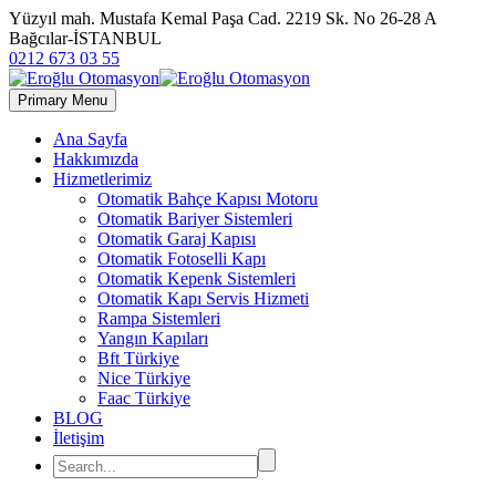
Yüzyıl mah. Mustafa Kemal Paşa Cad. 2219 Sk. No 26-28 A
Bağcılar-İSTANBUL
0212 673 03 55
Primary Menu
Ana Sayfa
Hakkımızda
Hizmetlerimiz
Otomatik Bahçe Kapısı Motoru
Otomatik Bariyer Sistemleri
Otomatik Garaj Kapısı
Otomatik Fotoselli Kapı
Otomatik Kepenk Sistemleri
Otomatik Kapı Servis Hizmeti
Rampa Sistemleri
Yangın Kapıları
Bft Türkiye
Nice Türkiye
Faac Türkiye
BLOG
İletişim