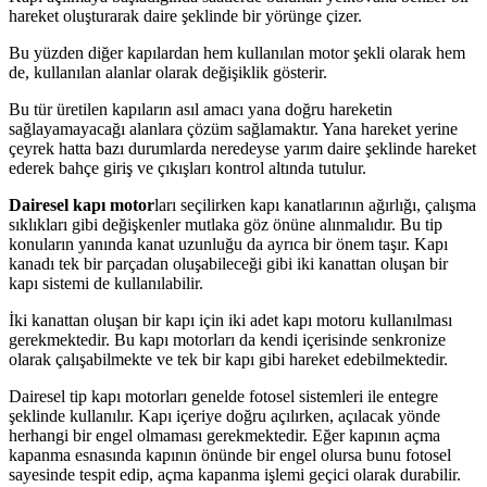
hareket oluşturarak daire şeklinde bir yörünge çizer.
Bu yüzden diğer kapılardan hem kullanılan motor şekli olarak hem
de, kullanılan alanlar olarak değişiklik gösterir.
Bu tür üretilen kapıların asıl amacı yana doğru hareketin
sağlayamayacağı alanlara çözüm sağlamaktır. Yana hareket yerine
çeyrek hatta bazı durumlarda neredeyse yarım daire şeklinde hareket
ederek bahçe giriş ve çıkışları kontrol altında tutulur.
Dairesel kapı motor
ları seçilirken kapı kanatlarının ağırlığı, çalışma
sıklıkları gibi değişkenler mutlaka göz önüne alınmalıdır. Bu tip
konuların yanında kanat uzunluğu da ayrıca bir önem taşır. Kapı
kanadı tek bir parçadan oluşabileceği gibi iki kanattan oluşan bir
kapı sistemi de kullanılabilir.
İki kanattan oluşan bir kapı için iki adet kapı motoru kullanılması
gerekmektedir. Bu kapı motorları da kendi içerisinde senkronize
olarak çalışabilmekte ve tek bir kapı gibi hareket edebilmektedir.
Dairesel tip kapı motorları genelde fotosel sistemleri ile entegre
şeklinde kullanılır. Kapı içeriye doğru açılırken, açılacak yönde
herhangi bir engel olmaması gerekmektedir. Eğer kapının açma
kapanma esnasında kapının önünde bir engel olursa bunu fotosel
sayesinde tespit edip, açma kapanma işlemi geçici olarak durabilir.