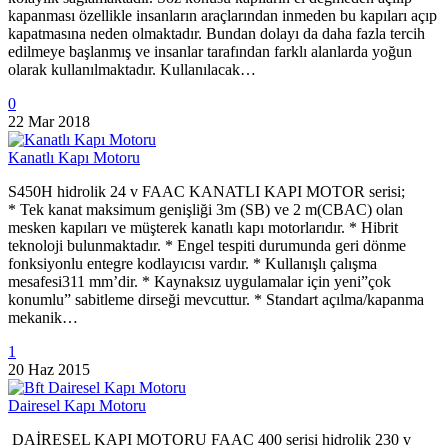
kapanması özellikle insanların araçlarından inmeden bu kapıları açıp
kapatmasına neden olmaktadır. Bundan dolayı da daha fazla tercih
edilmeye başlanmış ve insanlar tarafından farklı alanlarda yoğun
olarak kullanılmaktadır. Kullanılacak…
0
22 Mar 2018
Kanatlı Kapı Motoru
S450H hidrolik 24 v FAAC KANATLI KAPI MOTOR serisi;
* Tek kanat maksimum genişliği 3m (SB) ve 2 m(CBAC) olan
mesken kapıları ve müşterek kanatlı kapı motorlarıdır. * Hibrit
teknoloji bulunmaktadır. * Engel tespiti durumunda geri dönme
fonksiyonlu entegre kodlayıcısı vardır. * Kullanışlı çalışma
mesafesi311 mm’dir. * Kaynaksız uygulamalar için yeni”çok
konumlu” sabitleme dirseği mevcuttur. * Standart açılma/kapanma
mekanik…
1
20 Haz 2015
Dairesel Kapı Motoru
DAİRESEL KAPI MOTORU FAAC 400 serisi hidrolik 230 v