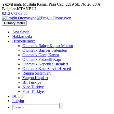
Yüzyıl mah. Mustafa Kemal Paşa Cad. 2219 Sk. No 26-28 A
Bağcılar-İSTANBUL
0212 673 03 55
Primary Menu
Ana Sayfa
Hakkımızda
Hizmetlerimiz
Otomatik Bahçe Kapısı Motoru
Otomatik Bariyer Sistemleri
Otomatik Garaj Kapısı
Otomatik Fotoselli Kapı
Otomatik Kepenk Sistemleri
Otomatik Kapı Servis Hizmeti
Rampa Sistemleri
Yangın Kapıları
Bft Türkiye
Nice Türkiye
Faac Türkiye
BLOG
İletişim