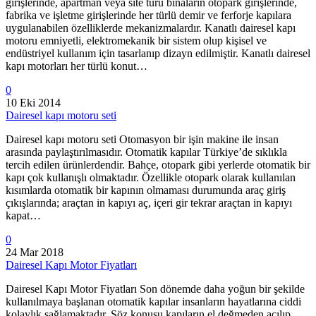
girişlerinde, apartman veya site türü binaların otopark girişlerinde,
fabrika ve işletme girişlerinde her türlü demir ve ferforje kapılara
uygulanabilen özelliklerde mekanizmalardır. Kanatlı dairesel kapı
motoru emniyetli, elektromekanik bir sistem olup kişisel ve
endüstriyel kullanım için tasarlanıp dizayn edilmiştir. Kanatlı dairesel
kapı motorları her türlü konut…
0
10 Eki 2014
Dairesel kapı motoru seti
Dairesel kapı motoru seti Otomasyon bir işin makine ile insan
arasında paylaştırılmasıdır. Otomatik kapılar Türkiye’de sıklıkla
tercih edilen ürünlerdendir. Bahçe, otopark gibi yerlerde otomatik bir
kapı çok kullanışlı olmaktadır. Özellikle otopark olarak kullanılan
kısımlarda otomatik bir kapının olmaması durumunda araç giriş
çıkışlarında; araçtan in kapıyı aç, içeri gir tekrar araçtan in kapıyı
kapat…
0
24 Mar 2018
Dairesel Kapı Motor Fiyatları
Dairesel Kapı Motor Fiyatları Son dönemde daha yoğun bir şekilde
kullanılmaya başlanan otomatik kapılar insanların hayatlarına ciddi
kolaylık sağlamaktadır. Söz konusu kapıların el değmeden açılıp