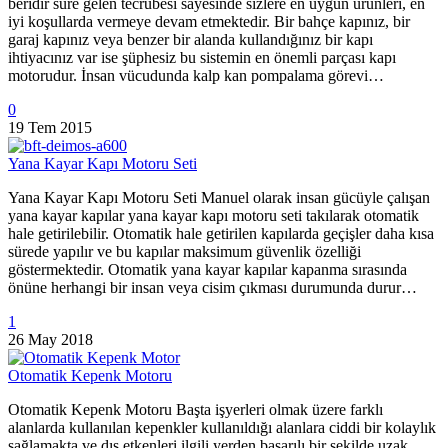
beridir süre gelen tecrübesi sayesinde sizlere en uygun ürünleri, en
iyi koşullarda vermeye devam etmektedir. Bir bahçe kapınız, bir
garaj kapınız veya benzer bir alanda kullandığınız bir kapı
ihtiyacınız var ise şüphesiz bu sistemin en önemli parçası kapı
motorudur. İnsan vücudunda kalp kan pompalama görevi…
0
19 Tem 2015
Yana Kayar Kapı Motoru Seti
Yana Kayar Kapı Motoru Seti Manuel olarak insan gücüyle çalışan
yana kayar kapılar yana kayar kapı motoru seti takılarak otomatik
hale getirilebilir. Otomatik hale getirilen kapılarda geçişler daha kısa
sürede yapılır ve bu kapılar maksimum güvenlik özelliği
göstermektedir. Otomatik yana kayar kapılar kapanma sırasında
önüne herhangi bir insan veya cisim çıkması durumunda durur…
1
26 May 2018
Otomatik Kepenk Motoru
Otomatik Kepenk Motoru Başta işyerleri olmak üzere farklı
alanlarda kullanılan kepenkler kullanıldığı alanlara ciddi bir kolaylık
sağlamakta ve dış etkenleri ilgili yerden başarılı bir şekilde uzak