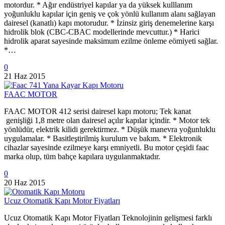
motordur. * Ağır endüstriyel kapılar ya da yüksek kulllanım
yoğunluklu kapılar için geniş ve çok yönlü kullanım alanı sağlayan
dairesel (kanatlı) kapı motorudur. * İzinsiz giriş denemelerine karşı
hidrolik blok (CBC-CBAC modellerinde mevcuttur.) * Harici
hidrolik aparat sayesinde maksimum ezilme önleme eömiyeti sağlar.
*…
0
21 Haz 2015
FAAC MOTOR
FAAC MOTOR 412 serisi dairesel kapı motoru; Tek kanat
genişliği 1,8 metre olan dairesel açılır kapılar içindir. * Motor tek
yönlüdür, elektrik kilidi gerektirmez. * Düşük manevra yoğunluklu
uygulamalar. * Basitleştirilmiş kurulum ve bakım. * Elektronik
cihazlar sayesinde ezilmeye karşı emniyetli. Bu motor çeşidi faac
marka olup, tüm bahçe kapılara uygulanmaktadır.
0
20 Haz 2015
Ucuz Otomatik Kapı Motor Fiyatları
Ucuz Otomatik Kapı Motor Fiyatları Teknolojinin gelişmesi farklı