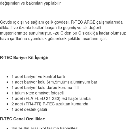
değişimleri ve bakımları yapılabilir.
Gövde iç dişli ve sağlam çelik gövdesi, R-TEC ARGE çalışmalarında
dikkatli ve özenle testleri başarı ile geçmiş ve siz değerli
müşterilerimize sunulmuştur. -20 C den 50 C sıcaklığa kadar olumsuz
hava şartlarına uyumluluk göstericek şekilde tasarlanmıştır.
R-TEC Bariyer Kit İçeriği:
1 adet bariyer ve kontrol kartı
1 adet bariyer kolu (4m,5m,6m) alüminyum bar
1 adet bariyer kolu darbe koruma fitili
1 takım r-tec emniyet fotoseli
1 adet (FLA-FLED 24-230) led flaşör lamba
2 adet (TR4-TR) R-TEC uzaktan kumanda
1 adet destek çatalı
R-TEC Genel Özellikler:
3m ile 6m arası kol taşıma kapasitesi