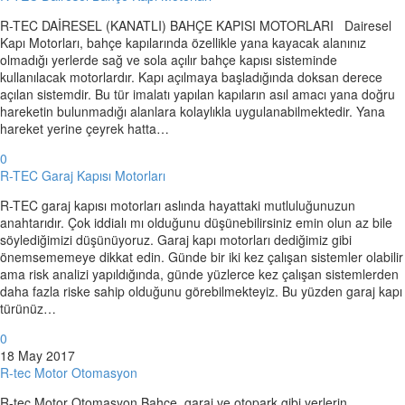
R-TEC DAİRESEL (KANATLI) BAHÇE KAPISI MOTORLARI Dairesel
Kapı Motorları, bahçe kapılarında özellikle yana kayacak alanınız
olmadığı yerlerde sağ ve sola açılır bahçe kapısı sisteminde
kullanılacak motorlardır. Kapı açılmaya başladığında doksan derece
açılan sistemdir. Bu tür imalatı yapılan kapıların asıl amacı yana doğru
hareketin bulunmadığı alanlara kolaylıkla uygulanabilmektedir. Yana
hareket yerine çeyrek hatta…
0
R-TEC Garaj Kapısı Motorları
R-TEC garaj kapısı motorları aslında hayattaki mutluluğunuzun
anahtarıdır. Çok iddialı mı olduğunu düşünebilirsiniz emin olun az bile
söylediğimizi düşünüyoruz. Garaj kapı motorları dediğimiz gibi
önemsememeye dikkat edin. Günde bir iki kez çalışan sistemler olabilir
ama risk analizi yapıldığında, günde yüzlerce kez çalışan sistemlerden
daha fazla riske sahip olduğunu görebilmekteyiz. Bu yüzden garaj kapı
türünüz…
0
18 May 2017
R-tec Motor Otomasyon
R-tec Motor Otomasyon Bahçe, garaj ve otopark gibi yerlerin