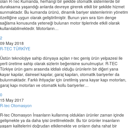
olan R-Tec Kumanda, herhangi bir şekilde otomatik sistemlerde bir
duraksama yaşandığı anlarda devreye girerek etkili bir şekilde hizmet
sunmaktadır. Bu kumanda ürünü, dinamik bariyer sistemlerinin yönetim
özelliğine uygun olarak geliştirilmiştir. Bunun yanı sıra tüm denge
sağlama konusunda yeteneği bulunan motor tiplerinde etkili olarak
kullanılabilmektedir. Motorların…
2
09 May 2018
R-TEC TÜRKİYE
Üstün teknolojiye sahip dünyaya açılan r-tec geniş ürün yelpazesi ile
yerli üretime sahip olarak sizlerin beğenisine sunulmuştur. R-TEC
Türkiye ürün gamı arasında iddialı olduğu ürünlerin bir diğeri yana
kayar kapılar, dairesel kapılar, garaj kapıları, otomatik bariyerler da
bulunmaktadır. Farklı ihtiyaçlar için üretilmiş yana kayar kapı motorları,
garaj kapı motorları ve otomatik kollu bariyerler…
0
15 May 2017
R-tec Otomasyon
R-tec Otomasyon İnsanların kullanmış oldukları ürünler zaman içinde
gelişmekte ya da daha iyisi üretilmektedir. Bu tür ürünler insanların
yaşam kalitelerini doğrudan etkilemekte ve onların daha rahat bir