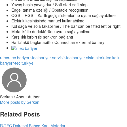
Yavaş başla yavaş dur / Soft start soft stop
Engel tanıma özelliği / Obstacle recognition
OGS – HGS – Kartlı geçiş sistemlerine uyum sağlayabilme
Elektrik kesintisinde manuel kullanabilme
Kol sağa ve sola takabilme / The bar can be fitted left or right
Metal kütle dedektörüne uyum sağlayabilme
Karşılıklı birbiri ile senkron bağlantı
Harici akü bağlanabilir / Connect an external battary
r-tec
r-tec bariyer
r-tec bariyer servisi
r-tec bariyer sistemleri
r-tec kollu
bariyer
r-tec türkiye
Serkan
/ About Author
More posts by Serkan
Related Posts
R-TEC Dairesel Bahçe Kapı Motorları