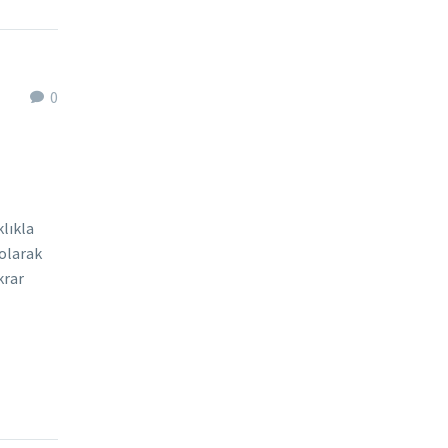
0
klıkla
 olarak
krar