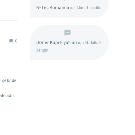
R–Tec Kumanda
için
Ahmet taşdibi
0
Döner Kapı Fiyatları
için
Abdülbaki
zengin
r şekilde
aktadır.