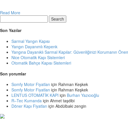
Read More
Search
Son Yazılar
Sarmal Yangın Kapısı
Yangın Dayanımlı Kepenk
Yangına Dayanıklı Sarmal Kapılar: Güvenliğinizi Korumanın Öneml
Nice Otomatik Kapı Sistemleri
Otomatik Bahçe Kapısı Sistemleri
Son yorumlar
Somfy Motor Fiyatları
için
Rahman Keşkek
Somfy Motor Fiyatları
için
Rahman Keşkek
LENTUS OTOMATİK KAPI
için
Burhan Yazıcıoğlu
R–Tec Kumanda
için
Ahmet taşdibi
Döner Kapı Fiyatları
için
Abdülbaki zengin