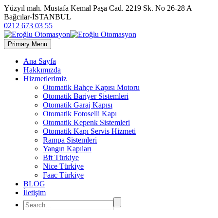
Yüzyıl mah. Mustafa Kemal Paşa Cad. 2219 Sk. No 26-28 A
Bağcılar-İSTANBUL
0212 673 03 55
Primary Menu
Ana Sayfa
Hakkımızda
Hizmetlerimiz
Otomatik Bahçe Kapısı Motoru
Otomatik Bariyer Sistemleri
Otomatik Garaj Kapısı
Otomatik Fotoselli Kapı
Otomatik Kepenk Sistemleri
Otomatik Kapı Servis Hizmeti
Rampa Sistemleri
Yangın Kapıları
Bft Türkiye
Nice Türkiye
Faac Türkiye
BLOG
İletişim