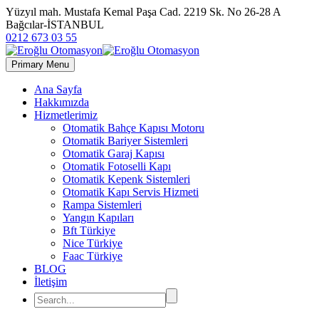
Yüzyıl mah. Mustafa Kemal Paşa Cad. 2219 Sk. No 26-28 A
Bağcılar-İSTANBUL
0212 673 03 55
Primary Menu
Ana Sayfa
Hakkımızda
Hizmetlerimiz
Otomatik Bahçe Kapısı Motoru
Otomatik Bariyer Sistemleri
Otomatik Garaj Kapısı
Otomatik Fotoselli Kapı
Otomatik Kepenk Sistemleri
Otomatik Kapı Servis Hizmeti
Rampa Sistemleri
Yangın Kapıları
Bft Türkiye
Nice Türkiye
Faac Türkiye
BLOG
İletişim