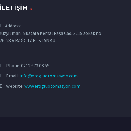
İLETIŞIM
Address:
Yüzyıl mah. Mustafa Kemal Paşa Cad. 2219 sokak no
26-28 A BAĞCILAR-İSTANBUL
Phone:
0212 673 03 55
Email:
info@erogluotomasyon.com
Website:
www.erogluotomasyon.com