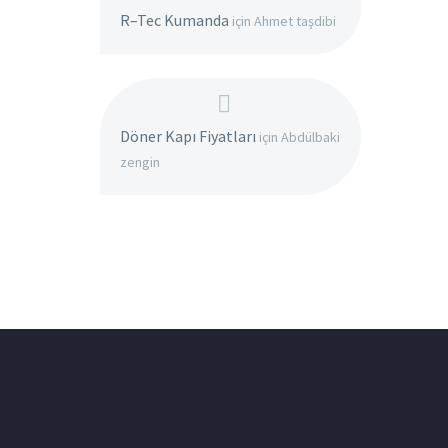
R–Tec Kumanda
için
Ahmet taşdibi
Döner Kapı Fiyatları
için
Abdülbaki
zengin