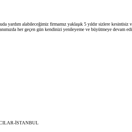
uda yardım alabileceğimiz firmamız yaklaşık 5 yıldır sizlere kesintisi
 alanımızda her geçen gün kendinizi yenileyeme ve büyütmeye devam ed
 BAĞCILAR-İSTANBUL