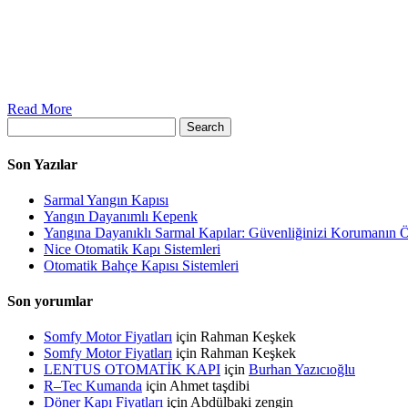
Read More
Search
Son Yazılar
Sarmal Yangın Kapısı
Yangın Dayanımlı Kepenk
Yangına Dayanıklı Sarmal Kapılar: Güvenliğinizi Korumanın 
Nice Otomatik Kapı Sistemleri
Otomatik Bahçe Kapısı Sistemleri
Son yorumlar
Somfy Motor Fiyatları
için
Rahman Keşkek
Somfy Motor Fiyatları
için
Rahman Keşkek
LENTUS OTOMATİK KAPI
için
Burhan Yazıcıoğlu
R–Tec Kumanda
için
Ahmet taşdibi
Döner Kapı Fiyatları
için
Abdülbaki zengin