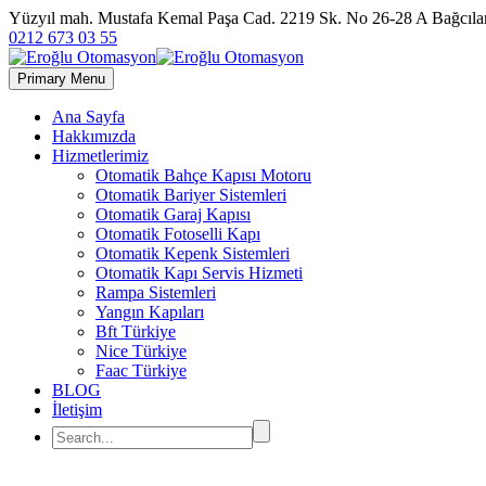
Yüzyıl mah. Mustafa Kemal Paşa Cad. 2219 Sk. No 26-28 A Bağc
0212 673 03 55
Primary Menu
Ana Sayfa
Hakkımızda
Hizmetlerimiz
Otomatik Bahçe Kapısı Motoru
Otomatik Bariyer Sistemleri
Otomatik Garaj Kapısı
Otomatik Fotoselli Kapı
Otomatik Kepenk Sistemleri
Otomatik Kapı Servis Hizmeti
Rampa Sistemleri
Yangın Kapıları
Bft Türkiye
Nice Türkiye
Faac Türkiye
BLOG
İletişim