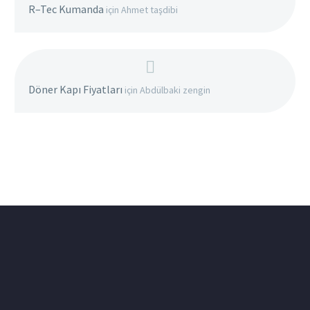
R–Tec Kumanda
için
Ahmet taşdibi
Döner Kapı Fiyatları
için
Abdülbaki zengin