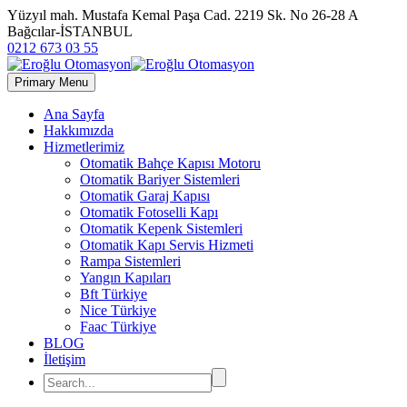
Yüzyıl mah. Mustafa Kemal Paşa Cad. 2219 Sk. No 26-28 A
Bağcılar-İSTANBUL
0212 673 03 55
Primary Menu
Ana Sayfa
Hakkımızda
Hizmetlerimiz
Otomatik Bahçe Kapısı Motoru
Otomatik Bariyer Sistemleri
Otomatik Garaj Kapısı
Otomatik Fotoselli Kapı
Otomatik Kepenk Sistemleri
Otomatik Kapı Servis Hizmeti
Rampa Sistemleri
Yangın Kapıları
Bft Türkiye
Nice Türkiye
Faac Türkiye
BLOG
İletişim