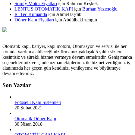
Somfy Motor Fiyatları
için
Rahman Keşkek
LENTUS OTOMATİK KAPI
için
Burhan Yazıcıoğlu
R–Tec Kumanda
için
Ahmet taşdibi
Döner Kapı Fiyatları
için
Abdülbaki zengin
Otomatik kapı, bariyer, kapı motoru, Otomasyon ve servisi ile her
konuda yardım alabileceğimiz firmamız yaklaşık 5 yıldır sizlere
kesintisiz ve sürekli hizmet vermeye devam etmektedir. Geniş marka
seçeneklerimiz ve işinde uzman ekiplerimiz ile hizmet verdiğimiz iş
alanımızda her geçen gün kendinizi yenileyeme ve büyütmeye
devam ediyoruz.
Son Yazılar
Fotoselli Kapı Sistemleri
20 Şubat 2021
Otomatik Döner Kapı
30 Nisan 2018
OTOMATİK CAM KAPI