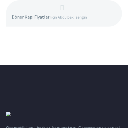
Döner Kapı Fiyatları
için
Abdülbaki zengin
Otomatik kapı, bariyer, kapı motoru, Otomasyon ve servisi