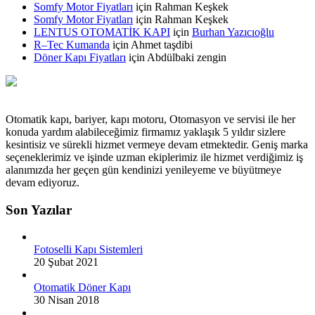
Somfy Motor Fiyatları
için
Rahman Keşkek
Somfy Motor Fiyatları
için
Rahman Keşkek
LENTUS OTOMATİK KAPI
için
Burhan Yazıcıoğlu
R–Tec Kumanda
için
Ahmet taşdibi
Döner Kapı Fiyatları
için
Abdülbaki zengin
Otomatik kapı, bariyer, kapı motoru, Otomasyon ve servisi ile her
konuda yardım alabileceğimiz firmamız yaklaşık 5 yıldır sizlere
kesintisiz ve sürekli hizmet vermeye devam etmektedir. Geniş marka
seçeneklerimiz ve işinde uzman ekiplerimiz ile hizmet verdiğimiz iş
alanımızda her geçen gün kendinizi yenileyeme ve büyütmeye
devam ediyoruz.
Son Yazılar
Fotoselli Kapı Sistemleri
20 Şubat 2021
Otomatik Döner Kapı
30 Nisan 2018