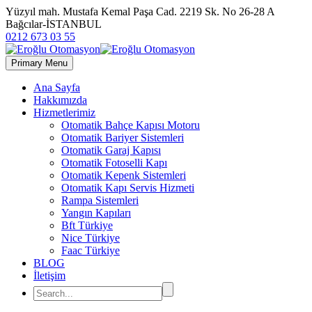
Yüzyıl mah. Mustafa Kemal Paşa Cad. 2219 Sk. No 26-28 A
Bağcılar-İSTANBUL
0212 673 03 55
Primary Menu
Ana Sayfa
Hakkımızda
Hizmetlerimiz
Otomatik Bahçe Kapısı Motoru
Otomatik Bariyer Sistemleri
Otomatik Garaj Kapısı
Otomatik Fotoselli Kapı
Otomatik Kepenk Sistemleri
Otomatik Kapı Servis Hizmeti
Rampa Sistemleri
Yangın Kapıları
Bft Türkiye
Nice Türkiye
Faac Türkiye
BLOG
İletişim