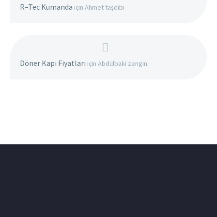
R–Tec Kumanda
için
Ahmet taşdibi
Döner Kapı Fiyatları
için
Abdülbaki zengin