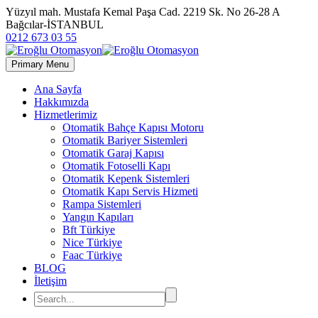
Yüzyıl mah. Mustafa Kemal Paşa Cad. 2219 Sk. No 26-28 A
Bağcılar-İSTANBUL
0212 673 03 55
Primary Menu
Ana Sayfa
Hakkımızda
Hizmetlerimiz
Otomatik Bahçe Kapısı Motoru
Otomatik Bariyer Sistemleri
Otomatik Garaj Kapısı
Otomatik Fotoselli Kapı
Otomatik Kepenk Sistemleri
Otomatik Kapı Servis Hizmeti
Rampa Sistemleri
Yangın Kapıları
Bft Türkiye
Nice Türkiye
Faac Türkiye
BLOG
İletişim