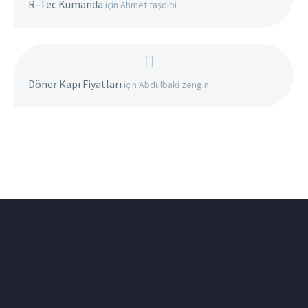
R–Tec Kumanda
için
Ahmet taşdibi
Döner Kapı Fiyatları
için
Abdülbaki zengin