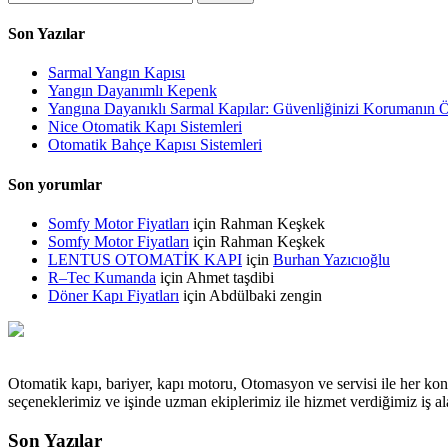
Son Yazılar
Sarmal Yangın Kapısı
Yangın Dayanımlı Kepenk
Yangına Dayanıklı Sarmal Kapılar: Güvenliğinizi Korumanın 
Nice Otomatik Kapı Sistemleri
Otomatik Bahçe Kapısı Sistemleri
Son yorumlar
Somfy Motor Fiyatları
için
Rahman Keşkek
Somfy Motor Fiyatları
için
Rahman Keşkek
LENTUS OTOMATİK KAPI
için
Burhan Yazıcıoğlu
R–Tec Kumanda
için
Ahmet taşdibi
Döner Kapı Fiyatları
için
Abdülbaki zengin
Otomatik kapı, bariyer, kapı motoru, Otomasyon ve servisi ile her kon
seçeneklerimiz ve işinde uzman ekiplerimiz ile hizmet verdiğimiz iş
Son Yazılar