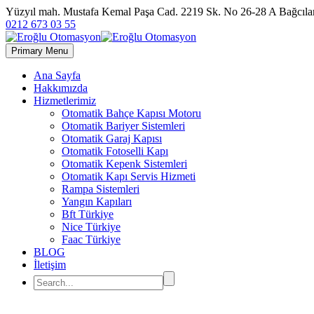
Yüzyıl mah. Mustafa Kemal Paşa Cad. 2219 Sk. No 26-28 A Bağc
0212 673 03 55
Primary Menu
Ana Sayfa
Hakkımızda
Hizmetlerimiz
Otomatik Bahçe Kapısı Motoru
Otomatik Bariyer Sistemleri
Otomatik Garaj Kapısı
Otomatik Fotoselli Kapı
Otomatik Kepenk Sistemleri
Otomatik Kapı Servis Hizmeti
Rampa Sistemleri
Yangın Kapıları
Bft Türkiye
Nice Türkiye
Faac Türkiye
BLOG
İletişim