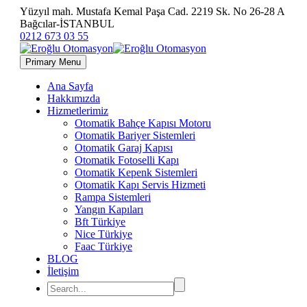
Yüzyıl mah. Mustafa Kemal Paşa Cad. 2219 Sk. No 26-28 A
Bağcılar-İSTANBUL
0212 673 03 55
Primary Menu
Ana Sayfa
Hakkımızda
Hizmetlerimiz
Otomatik Bahçe Kapısı Motoru
Otomatik Bariyer Sistemleri
Otomatik Garaj Kapısı
Otomatik Fotoselli Kapı
Otomatik Kepenk Sistemleri
Otomatik Kapı Servis Hizmeti
Rampa Sistemleri
Yangın Kapıları
Bft Türkiye
Nice Türkiye
Faac Türkiye
BLOG
İletişim