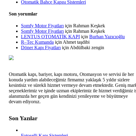
Otomatik Bahçe Kapısı Sistemleri
Son yorumlar
Somfy Motor Fiyatları
için
Rahman Keşkek
Somfy Motor Fiyatları
için
Rahman Keşkek
LENTUS OTOMATİK KAPI
için
Burhan Yazıcıoğlu
R–Tec Kumanda
için
Ahmet taşdibi
Döner Kapı Fiyatları
için
Abdülbaki zengin
Otomatik kapı, bariyer, kapı motoru, Otomasyon ve servisi ile her
konuda yardım alabileceğimiz firmamız yaklaşık 5 yıldır sizlere
kesintisiz ve sürekli hizmet vermeye devam etmektedir. Geniş mar
seçeneklerimiz ve işinde uzman ekiplerimiz ile hizmet verdiğimiz i
alanımızda her geçen gün kendinizi yenileyeme ve büyütmeye
devam ediyoruz.
Son Yazılar
Fotoselli Kapı Sistemleri