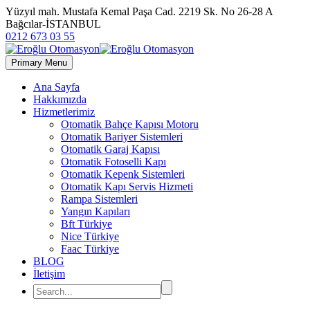
Yüzyıl mah. Mustafa Kemal Paşa Cad. 2219 Sk. No 26-28 A
Bağcılar-İSTANBUL
0212 673 03 55
Primary Menu
Ana Sayfa
Hakkımızda
Hizmetlerimiz
Otomatik Bahçe Kapısı Motoru
Otomatik Bariyer Sistemleri
Otomatik Garaj Kapısı
Otomatik Fotoselli Kapı
Otomatik Kepenk Sistemleri
Otomatik Kapı Servis Hizmeti
Rampa Sistemleri
Yangın Kapıları
Bft Türkiye
Nice Türkiye
Faac Türkiye
BLOG
İletişim