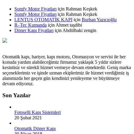
Somfy Motor Fiyatları
için
Rahman Keşkek
Somfy Motor Fiyatları
için
Rahman Keşkek
LENTUS OTOMATİK KAPI
için
Burhan Yazıcıoğlu
R–Tec Kumanda
için
Ahmet taşdibi
Döner Kapı Fiyatları
için
Abdülbaki zengin
Otomatik kapı, bariyer, kapı motoru, Otomasyon ve servisi ile her
konuda yardım alabileceğimiz firmamız yaklaşık 5 yıldır sizlere
kesintisiz ve sürekli hizmet vermeye devam etmektedir. Geniş marka
seçeneklerimiz ve işinde uzman ekiplerimiz ile hizmet verdiğimiz iş
alanımızda her geçen gün kendinizi yenileyeme ve büyütmeye
devam ediyoruz.
Son Yazılar
Fotoselli Kapı Sistemleri
20 Şubat 2021
Otomatik Döner Kapı
30 Nisan 2018