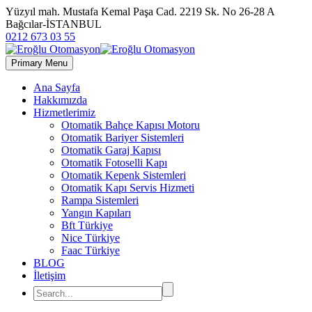
Yüzyıl mah. Mustafa Kemal Paşa Cad. 2219 Sk. No 26-28 A
Bağcılar-İSTANBUL
0212 673 03 55
Primary Menu
Ana Sayfa
Hakkımızda
Hizmetlerimiz
Otomatik Bahçe Kapısı Motoru
Otomatik Bariyer Sistemleri
Otomatik Garaj Kapısı
Otomatik Fotoselli Kapı
Otomatik Kepenk Sistemleri
Otomatik Kapı Servis Hizmeti
Rampa Sistemleri
Yangın Kapıları
Bft Türkiye
Nice Türkiye
Faac Türkiye
BLOG
İletişim