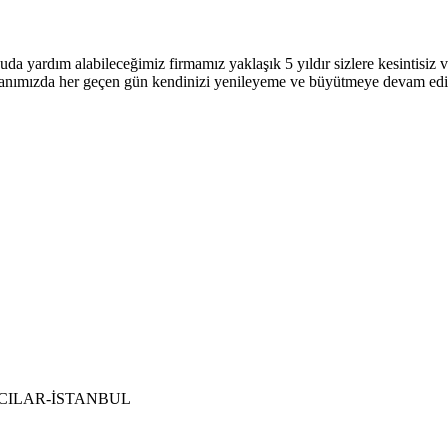
uda yardım alabileceğimiz firmamız yaklaşık 5 yıldır sizlere kesintisi
 alanımızda her geçen gün kendinizi yenileyeme ve büyütmeye devam ed
 BAĞCILAR-İSTANBUL