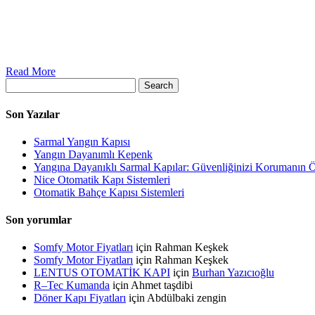
Read More
Search
Son Yazılar
Sarmal Yangın Kapısı
Yangın Dayanımlı Kepenk
Yangına Dayanıklı Sarmal Kapılar: Güvenliğinizi Korumanın 
Nice Otomatik Kapı Sistemleri
Otomatik Bahçe Kapısı Sistemleri
Son yorumlar
Somfy Motor Fiyatları
için
Rahman Keşkek
Somfy Motor Fiyatları
için
Rahman Keşkek
LENTUS OTOMATİK KAPI
için
Burhan Yazıcıoğlu
R–Tec Kumanda
için
Ahmet taşdibi
Döner Kapı Fiyatları
için
Abdülbaki zengin