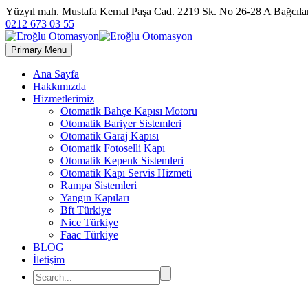
Yüzyıl mah. Mustafa Kemal Paşa Cad. 2219 Sk. No 26-28 A Bağc
0212 673 03 55
Primary Menu
Ana Sayfa
Hakkımızda
Hizmetlerimiz
Otomatik Bahçe Kapısı Motoru
Otomatik Bariyer Sistemleri
Otomatik Garaj Kapısı
Otomatik Fotoselli Kapı
Otomatik Kepenk Sistemleri
Otomatik Kapı Servis Hizmeti
Rampa Sistemleri
Yangın Kapıları
Bft Türkiye
Nice Türkiye
Faac Türkiye
BLOG
İletişim