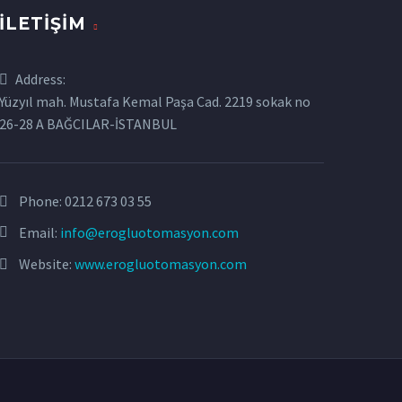
İLETIŞIM
Address:
Yüzyıl mah. Mustafa Kemal Paşa Cad. 2219 sokak no
26-28 A BAĞCILAR-İSTANBUL
Phone:
0212 673 03 55
Email:
info@erogluotomasyon.com
Website:
www.erogluotomasyon.com