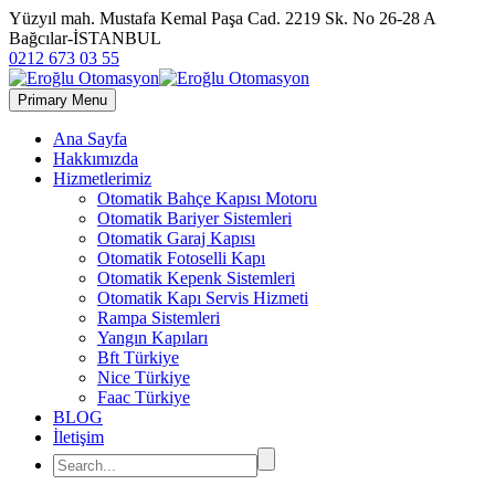
Yüzyıl mah. Mustafa Kemal Paşa Cad. 2219 Sk. No 26-28 A
Bağcılar-İSTANBUL
0212 673 03 55
Primary Menu
Ana Sayfa
Hakkımızda
Hizmetlerimiz
Otomatik Bahçe Kapısı Motoru
Otomatik Bariyer Sistemleri
Otomatik Garaj Kapısı
Otomatik Fotoselli Kapı
Otomatik Kepenk Sistemleri
Otomatik Kapı Servis Hizmeti
Rampa Sistemleri
Yangın Kapıları
Bft Türkiye
Nice Türkiye
Faac Türkiye
BLOG
İletişim