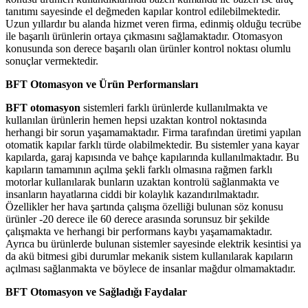
tanıtımı sayesinde el değmeden kapılar kontrol edilebilmektedir.
Uzun yıllardır bu alanda hizmet veren firma, edinmiş olduğu tecrübe
ile başarılı ürünlerin ortaya çıkmasını sağlamaktadır. Otomasyon
konusunda son derece başarılı olan ürünler kontrol noktası olumlu
sonuçlar vermektedir.
BFT Otomasyon ve Ürün Performansları
BFT otomasyon
sistemleri farklı ürünlerde kullanılmakta ve
kullanılan ürünlerin hemen hepsi uzaktan kontrol noktasında
herhangi bir sorun yaşamamaktadır. Firma tarafından üretimi yapılan
otomatik kapılar farklı türde olabilmektedir. Bu sistemler yana kayar
kapılarda, garaj kapısında ve bahçe kapılarında kullanılmaktadır. Bu
kapıların tamamının açılma şekli farklı olmasına rağmen farklı
motorlar kullanılarak bunların uzaktan kontrolü sağlanmakta ve
insanların hayatlarına ciddi bir kolaylık kazandırılmaktadır.
Özellikler her hava şartında çalışma özelliği bulunan söz konusu
ürünler -20 derece ile 60 derece arasında sorunsuz bir şekilde
çalışmakta ve herhangi bir performans kaybı yaşamamaktadır.
Ayrıca bu ürünlerde bulunan sistemler sayesinde elektrik kesintisi ya
da akü bitmesi gibi durumlar mekanik sistem kullanılarak kapıların
açılması sağlanmakta ve böylece de insanlar mağdur olmamaktadır.
BFT Otomasyon ve Sağladığı Faydalar