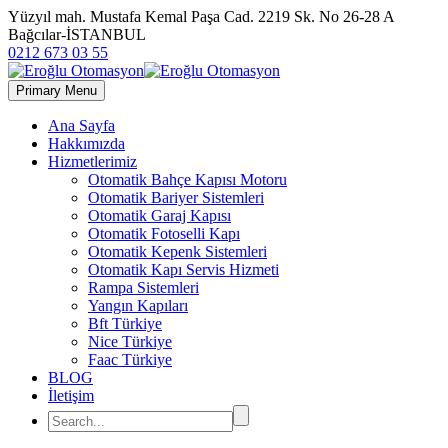
Yüzyıl mah. Mustafa Kemal Paşa Cad. 2219 Sk. No 26-28 A
Bağcılar-İSTANBUL
0212 673 03 55
Primary Menu
Ana Sayfa
Hakkımızda
Hizmetlerimiz
Otomatik Bahçe Kapısı Motoru
Otomatik Bariyer Sistemleri
Otomatik Garaj Kapısı
Otomatik Fotoselli Kapı
Otomatik Kepenk Sistemleri
Otomatik Kapı Servis Hizmeti
Rampa Sistemleri
Yangın Kapıları
Bft Türkiye
Nice Türkiye
Faac Türkiye
BLOG
İletişim