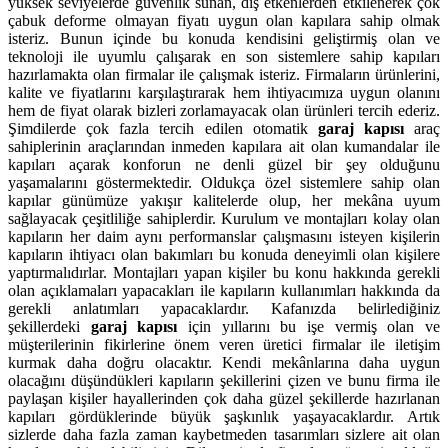
yüksek seviyelerde güvenlik sunan, dış etkenlerden etkilenerek çok
çabuk deforme olmayan fiyatı uygun olan kapılara sahip olmak
isteriz. Bunun içinde bu konuda kendisini geliştirmiş olan ve
teknoloji ile uyumlu çalışarak en son sistemlere sahip kapıları
hazırlamakta olan firmalar ile çalışmak isteriz. Firmaların ürünlerini,
kalite ve fiyatlarını karşılaştırarak hem ihtiyacımıza uygun olanını
hem de fiyat olarak bizleri zorlamayacak olan ürünleri tercih ederiz.
Şimdilerde çok fazla tercih edilen otomatik
garaj kapısı
araç
sahiplerinin araçlarından inmeden kapılara ait olan kumandalar ile
kapıları açarak konforun ne denli güzel bir şey olduğunu
yaşamalarını göstermektedir. Oldukça özel sistemlere sahip olan
kapılar günümüze yakışır kalitelerde olup, her mekâna uyum
sağlayacak çeşitliliğe sahiplerdir. Kurulum ve montajları kolay olan
kapıların her daim aynı performanslar çalışmasını isteyen kişilerin
kapıların ihtiyacı olan bakımları bu konuda deneyimli olan kişilere
yaptırmalıdırlar. Montajları yapan kişiler bu konu hakkında gerekli
olan açıklamaları yapacakları ile kapıların kullanımları hakkında da
gerekli anlatımları yapacaklardır. Kafanızda belirlediğiniz
şekillerdeki
garaj kapısı
için yıllarını bu işe vermiş olan ve
müşterilerinin fikirlerine önem veren üretici firmalar ile iletişim
kurmak daha doğru olacaktır. Kendi mekânlarına daha uygun
olacağını düşündükleri kapıların şekillerini çizen ve bunu firma ile
paylaşan kişiler hayallerinden çok daha güzel şekillerde hazırlanan
kapıları gördüklerinde büyük şaşkınlık yaşayacaklardır. Artık
sizlerde daha fazla zaman kaybetmeden tasarımları sizlere ait olan