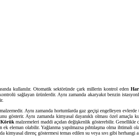
sında kullanılır. Otomatik sektöründe çark millerin kontrol eden
Har
ontrolü sağlayan ürünlerdir. Aynı zamanda akaryakıt benzin istasyonl
r.
 malzemedir. Aynı zamanda hortumlarda gaz geçişi engelleyen evlerde tüp
duğunu gösterir. Aynı zamanda kimyasal dayanıklı olması özel amaçla 
i Körük
malzemeleri maddi açıdan değişkenlik gösterebilir. Genellikle c
yan ek eleman olabilir. Yağlanma yapılmazsa pıhtılaşma olma ihtimali ola
a kimyasal direnç göstermesi temas edilen su veya sıvı gibi herhangi a