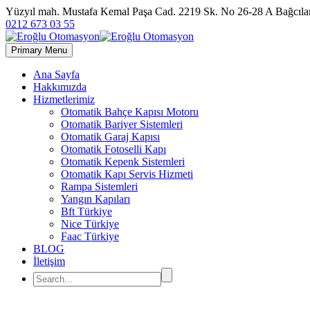
Yüzyıl mah. Mustafa Kemal Paşa Cad. 2219 Sk. No 26-28 A Bağc
0212 673 03 55
Primary Menu
Ana Sayfa
Hakkımızda
Hizmetlerimiz
Otomatik Bahçe Kapısı Motoru
Otomatik Bariyer Sistemleri
Otomatik Garaj Kapısı
Otomatik Fotoselli Kapı
Otomatik Kepenk Sistemleri
Otomatik Kapı Servis Hizmeti
Rampa Sistemleri
Yangın Kapıları
Bft Türkiye
Nice Türkiye
Faac Türkiye
BLOG
İletişim