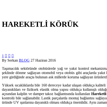
HAREKETLİ KÖRÜK
1



By Serkan
BLOG
27 Haziran 2016
Taşımacılık sektöründe otobüslerde yağ ve yakıt kontrol mekanizma
şeklinde dönme sağlayan otomobil veya otobüs gibi araçlarda yakıt k
yere girdiğinde araçta bulunan ask millerde koruma sağlayan ürünlerdi
Yüksek sıcaklıklarda bile 160 dereceye kadar ulaşan oldukça kaliteli
dayanıklıları ve fiziksek elastik olma yapısı oldukça kullanışlı ol
açısından kalplin ve damper takoz bağlantısında kullanılan
Hareketl
kontrolü bile sağlanabilir. Lastik parçalarda montaj bağlantısı sağla
üründe UV ışınlarına dayanıklı olması oldukça önemlidir. Aynı zamand