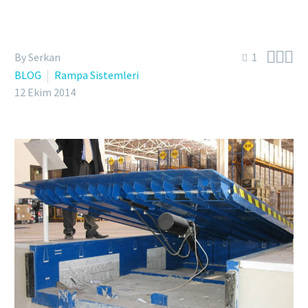



By Serkan
1
BLOG
Rampa Sistemleri
12 Ekim 2014