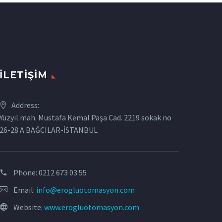
İLETIŞIM
Address:
Yüzyıl mah. Mustafa Kemal Paşa Cad. 2219 sokak no
26-28 A BAĞCILAR-İSTANBUL
Phone:
0212 673 03 55
Email:
info@erogluotomasyon.com
Website:
www.erogluotomasyon.com