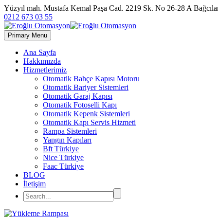
Yüzyıl mah. Mustafa Kemal Paşa Cad. 2219 Sk. No 26-28 A Bağc
0212 673 03 55
Primary Menu
Ana Sayfa
Hakkımızda
Hizmetlerimiz
Otomatik Bahçe Kapısı Motoru
Otomatik Bariyer Sistemleri
Otomatik Garaj Kapısı
Otomatik Fotoselli Kapı
Otomatik Kepenk Sistemleri
Otomatik Kapı Servis Hizmeti
Rampa Sistemleri
Yangın Kapıları
Bft Türkiye
Nice Türkiye
Faac Türkiye
BLOG
İletişim