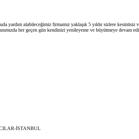
uda yardım alabileceğimiz firmamız yaklaşık 5 yıldır sizlere kesintisi
 alanımızda her geçen gün kendinizi yenileyeme ve büyütmeye devam ed
 BAĞCILAR-İSTANBUL