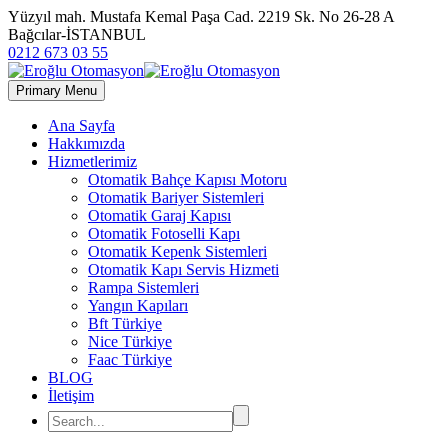
Yüzyıl mah. Mustafa Kemal Paşa Cad. 2219 Sk. No 26-28 A
Bağcılar-İSTANBUL
0212 673 03 55
Primary Menu
Ana Sayfa
Hakkımızda
Hizmetlerimiz
Otomatik Bahçe Kapısı Motoru
Otomatik Bariyer Sistemleri
Otomatik Garaj Kapısı
Otomatik Fotoselli Kapı
Otomatik Kepenk Sistemleri
Otomatik Kapı Servis Hizmeti
Rampa Sistemleri
Yangın Kapıları
Bft Türkiye
Nice Türkiye
Faac Türkiye
BLOG
İletişim