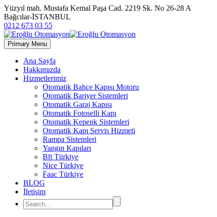
Yüzyıl mah. Mustafa Kemal Paşa Cad. 2219 Sk. No 26-28 A
Bağcılar-İSTANBUL
0212 673 03 55
Primary Menu
Ana Sayfa
Hakkımızda
Hizmetlerimiz
Otomatik Bahçe Kapısı Motoru
Otomatik Bariyer Sistemleri
Otomatik Garaj Kapısı
Otomatik Fotoselli Kapı
Otomatik Kepenk Sistemleri
Otomatik Kapı Servis Hizmeti
Rampa Sistemleri
Yangın Kapıları
Bft Türkiye
Nice Türkiye
Faac Türkiye
BLOG
İletişim